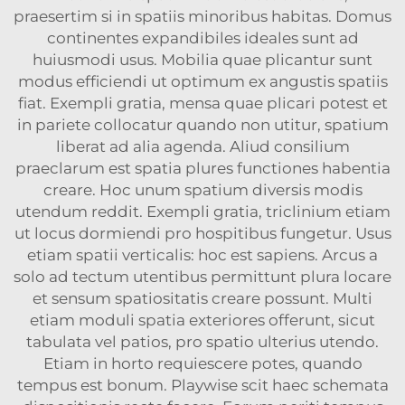
praesertim si in spatiis minoribus habitas. Domus
continentes expandibiles ideales sunt ad
huiusmodi usus. Mobilia quae plicantur sunt
modus efficiendi ut optimum ex angustis spatiis
fiat. Exempli gratia, mensa quae plicari potest et
in pariete collocatur quando non utitur, spatium
liberat ad alia agenda. Aliud consilium
praeclarum est spatia plures functiones habentia
creare. Hoc unum spatium diversis modis
utendum reddit. Exempli gratia, triclinium etiam
ut locus dormiendi pro hospitibus fungetur. Usus
etiam spatii verticalis: hoc est sapiens. Arcus a
solo ad tectum utentibus permittunt plura locare
et sensum spatiositatis creare possunt. Multi
etiam moduli spatia exteriores offerunt, sicut
tabulata vel patios, pro spatio ulterius utendo.
Etiam in horto requiescere potes, quando
tempus est bonum.
Playwise
scit haec schemata