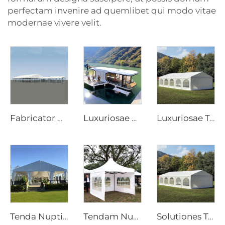
perfectam invenire ad quemlibet qui modo vitae
modernae vivere velit.
Fabricator Professionalis Tectorum Nuptialium | Tectum Conviviale Euromodernum Sine Columnis et Tectum Translucidum in Forma Horti Vitrei ad Eventus
Luxuriosae Solutiones pro Hotelibus in Forma Capsularum Spatii ad Projecita Resortuum | Minimae Domus Mobiles Adaptatae ad Summam Glamping-Accommodation et ad Turismum Oeconomicum
Luxuriosae Tecti Marquee Solutiones pro Nuptiis et Hospitum Projectis | Magna Praefabricata Aula Convivalis pro Exterioribus Resortis
Tenda Nuptialis Modularis | Tenda Eventualis Rapidae Constitutionis Impervia Ad Tempestatem pro Solutionibus Commercialibus Festivis et Feriarum
Tendam Nuptiale Modularis Sine Columnis | Tendam Eventualis PVC Praemium Impermeabile ad Coetus Magnos
Solutiones Tendae Nuptialis Luxuosae pro Projectis Hospitalitatis | Aula Convivalis Sine Columnis cum Parietibus Lateralibus Vitreis et Ornamentis Interioribus