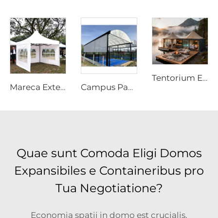
Tentorium Exterius Praefabricatum Ad Personam Variabile | Structura Resortis Ecologici Ad Altam Performantiam Imbribus Impervia
Mareca Exterius Magnae Magnitudinis pro Eventibus | Structura Commerciale Imbribus Impervia ex Framis Alluminii
Campus Padel Exterioris Modularis Ad Hoc cum Tecto | Facilitas Padel Tennistica Portabilis Impervia Ad Pluviam pro Resortis Luxuosis et Centris Sportivis
Quae sunt Comoda Eligi Domos
Expansibiles e Containeribus pro
Tua Negotiatione?
Economia spatii in domo est crucialis,