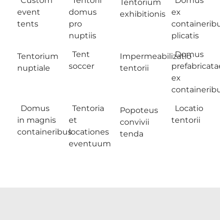
Custom
Tentorii
Domus
Tentorium
event
domus
ex
exhibitionis
tents
pro
containerib
nuptiis
plicatis
Tent
Domus
Tentorium
Impermeabilizatio
soccer
prefabricata
nuptiale
tentorii
ex
containerib
Domus
Tentoria
Locatio
Popoteus
in magnis
et
tentorii
convivii
containeribus
locationes
tenda
eventuum