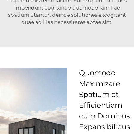
dispositionis recte facere. Eorum periti tempus
impendunt cogitando quomodo familiae
spatium utantur, deinde solutiones excogitant
quae ad illas necessitates aptae sint.
Quomodo
Maximizare
Spatium et
Efficientiam
cum Domibus
Expansibilibus