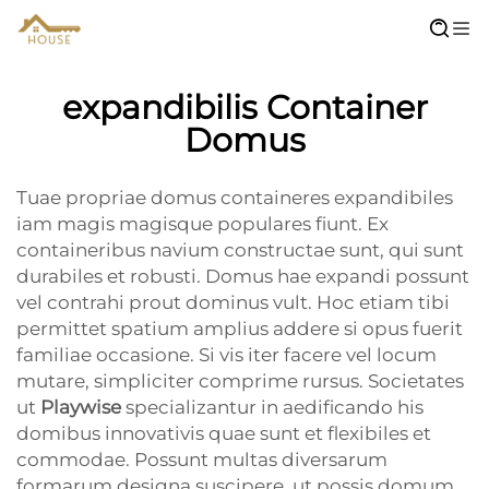
expandibilis Container
Domus
Tuae propriae domus containeres expandibiles
iam magis magisque populares fiunt. Ex
containeribus navium constructae sunt, qui sunt
durabiles et robusti. Domus hae expandi possunt
vel contrahi prout dominus vult. Hoc etiam tibi
permittet spatium amplius addere si opus fuerit
familiae occasione. Si vis iter facere vel locum
mutare, simpliciter comprime rursus. Societates
ut
Playwise
specializantur in aedificando his
domibus innovativis quae sunt et flexibiles et
commodae. Possunt multas diversarum
formarum designa suscipere, ut possis domum