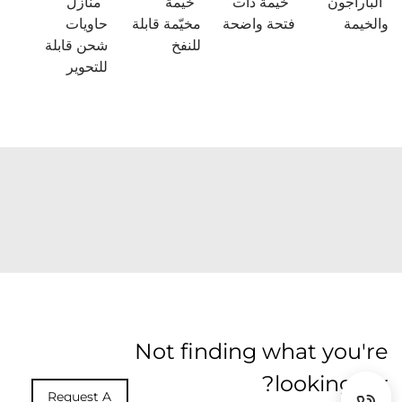
الباراجون
خيمة ذات
خيمة
منازل
والخيمة
فتحة واضحة
مخيّمة قابلة
حاويات
للنفخ
شحن قابلة
للتحوير
Not finding what you're
looking for?
Request A