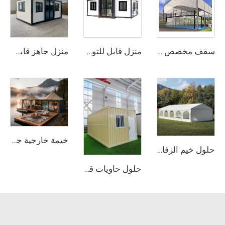
سقف مخصص لملاعب البدل بأسعار المصنع | غطاء هيكلي ألومنيوم لتجميع سريع لتطوير مواقع الرياضة في الهواء الطلق
منزل قابل للتوسُّع | استوديو جاهز مصنوع من الحاويات ويُركَّب بسرعة للسكن المتنقِّل والمواقع التجارية
منزل جاهز قابل للتجميع السريع بطول 20 قدمًا | حلّ معيشي محمول مكوّن من 3 غرف نوم
خيمة خارجية جاهزة قابلة للتخصيص | هيكل عالي الأداء مقاوم للماء ومُصمَّم لمجمعات الإجازات البيئية
حلول خيم الزفاف الفاخرة لمشاريع الضيافة | قاعة ولائم بدون دعامات داخلية مع جدران جانبية زجاجية وديكور داخلي
حلول حاويات قابلة للطي بمقاس 20 قدمًا معبَّأة بشكل مسطّح | منزل معدني معياري متين جدًّا لمكتب الموقع ومشاريع التخزين الصناعي