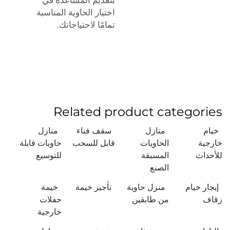
اختيار الحاوية المناسبة
تمامًا لاحتياجاتك.
Related product categories
خيام
منازل
سقف فناء
منازل
خارجية
الحاويات
قابل للسحب
حاويات قابلة
للأحداث
المسبقة
للتوسيع
الصنع
إيجار خيام
منزل حاوية
تأجير خيمة
خيمة
زفاف
من طابقين
حفلات
خارجية