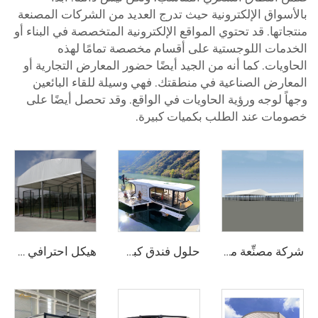
بالأسواق الإلكترونية حيث تدرج العديد من الشركات المصنعة
منتجاتها. قد تحتوي المواقع الإلكترونية المتخصصة في البناء أو
الخدمات اللوجستية على أقسام مخصصة تمامًا لهذه
الحاويات. كما أنه من الجيد أيضًا حضور المعارض التجارية أو
المعارض الصناعية في منطقتك. فهي وسيلة للقاء البائعين
وجهاً لوجه ورؤية الحاويات في الواقع. وقد تحصل أيضًا على
خصومات عند الطلب بكميات كبيرة.
شركة مصنِّعة محترفة لأجنحة الزفاف | خيمة ولائم ذات نطاق واضح وفق المعايير الأوروبية وخيمة دفيئة شفافة للفعاليات
حلول فندق كبسولات فضائية فاخرة لمشاريع المنتجعات | منزل صغير متنقِّل مخصَّص لخدمات التخييم الفاخر عالي الجودة والسياحة البيئية
هيكل احترافي لملاعب البادل المصنوع من الفولاذ والزجاج | غطاء خيمة رياضية خارجية مقاوم للماء مع غطاء ظلٍّ لمشاريع مرافق التنس