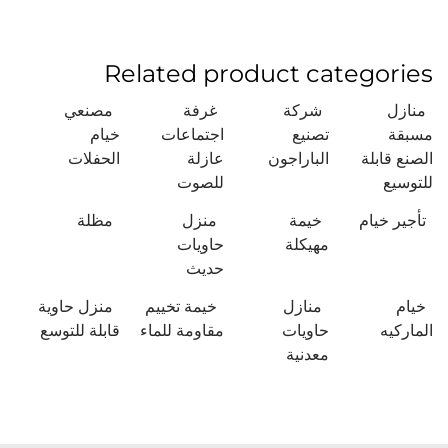
Related product categories
منازل
شركة
غرفة
مصنعي
مسبقة
تصنيع
اجتماعات
خيام
الصنع قابلة
الباراجون
عازلة
الحفلات
للتوسيع
للصوت
تأجير خيام
خيمة
منزل
مظلة
مهيكلة
حاويات
حديث
خيام
منازل
خيمة تخييم
منزل حاوية
الماركيه
حاويات
مقاومة للماء
قابلة للتوسع
معدنية