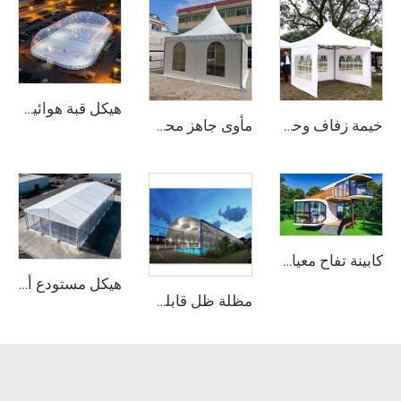
هيكل قبة هوائية فعّالة من حيث استهلاك الطاقة | غلاف احترافي لمنشآت رياضية تعمل في جميع الأحوال الجوية
خيمة زفاف وحدوية ذات نطاق واضح | خيمة حدث فاخرة مقاومة للماء مصنوعة من البولي فينيل كلورايد (PVC) لتجمعات كبيرة
مأوى جاهز محمول لمواقع المعارض | خيمة قابلة للنقل وتجميع سريع بإطار من أنابيب الألومنيوم لمعارض التجارة
كابينة تفاح معيارية سريعة التركيب | غرفة معدنية جاهزة متينة ومتنقِّلة لمشاريع التخييم الفاخر والفنادق الحديثة
هيكل مستودع ألومنيوم صناعي | حلّ تخزين دائم أو مؤقت ذي نطاق واسع
مظلة ظل قابلة للتخصيص وفق نظام وحدات لملاعب البدل | سقف متكامل من هيكل ألومنيوم مع حماية زجاجية لمرافق التنس الخارجية