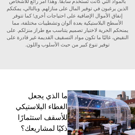
بالمواد التي كانت تُستخدم سابقًا. وهذا أمر رائع للأشخاص
الذين يرغبون في توفير المال على منازلهم. وبالتالي، يمكنكم
إنفاق الأموال الإضافية على احتياجات أخرى! كما تتوفر
الأسطح البلاستيكية بعدة ألوان وتشطيبات مختلفة، مما
يمنحكم الحرية لاختيار تصميم يتناسب مع طراز منزلكم. على
النقيض، غالبًا ما تكون مواد التسقيف القديمة غير قادرة على
توفير تنوع كبير من حيث الأسلوب واللون.
ما الذي يجعل
الغطاء البلاستيكي
للأسقف استثمارًا
ذكيًا لمشاريعك؟