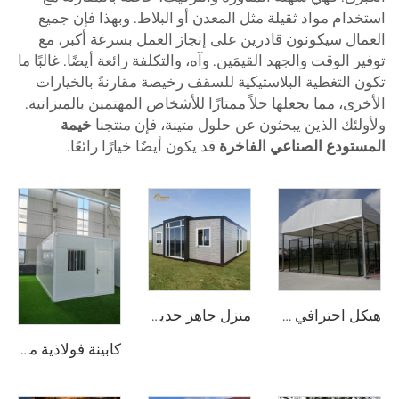
استخدام مواد ثقيلة مثل المعدن أو البلاط. وبهذا فإن جميع
العمال سيكونون قادرين على إنجاز العمل بسرعة أكبر، مع
توفير الوقت والجهد القيمَين. وآه، والتكلفة رائعة أيضًا. غالبًا ما
تكون التغطية البلاستيكية للسقف رخيصة مقارنةً بالخيارات
الأخرى، مما يجعلها حلاً ممتازًا للأشخاص المهتمين بالميزانية.
ولأولئك الذين يبحثون عن حلول متينة، فإن منتجنا
خيمة
المستودع الصناعي الفاخرة
قد يكون أيضًا خيارًا رائعًا.
هيكل احترافي لملاعب البادل المصنوع من الفولاذ والزجاج | غطاء خيمة رياضية خارجية مقاوم للماء مع غطاء ظلٍّ لمشاريع مرافق التنس
منزل جاهز حديث مكوّن من 3 غرف نوم | منزل معيشي قابل للتوسيع بطول 20 قدمًا في حاوية لأسلوب حياة مستدام
كابينة فولاذية متنقِّلة معبَّأة بشكل مسطّح | حاوية قابلة للطي بمقاس 20 قدمًا وتُركَّب بسرعة لمكتب متنقِّل وسكن موقع العمل