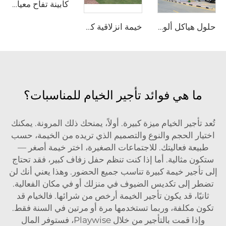
كابينة تفاح معيارية سريعة التركيب | غرفة معدنية جاهزة متينة ومتنقِّلة لمشاريع التخييم الفاخر والفنادق الحديثة
حلول هياكل ألومنيوم متعددة الوظائف | خيمة تخزين صناعية واسعة النطاق وخيمة فاخرة للمناسبات الخارجية لمشاريع الحفلات
خيمة انزلاقية كهربائية مخصصة | معدات قابلة للتشغيل الآلي مصنوعة من البلاستيك المطاطي (PVC) متينة لمبنى ملاعب متعددة الأغراض
ما هي فوائد تأجير الخيام للمناسبات؟
تُعد تأجير الخيام ميزة كبيرة. أولاً، يمنحك ذلك المرونة. يمكنك
اختيار الحجم والنوع والتصميم الذي تريده من الخيمة، حسب
طبيعة فعاليتك. للاجتماعات الصغيرة، اختر خيمة أصغر —
ستكون مثالية. أما إذا كنت تنظم حفل زفاف كبير، فقد تحتاج
إلى تأجير خيمة كبيرة تناسب جميع الحضور. وهذا يعني أنك لن
تضطر إلى تكديس الضيوف في منزلك أو في مكان الفعالية.
ثانيًا، قد يكون تأجير الخيمة أرخص من شرائها. فالخيام قد
تكون مكلفة، وربما تستخدمها مرة أو مرتين في السنة فقط.
وإذا قمت بالتأجير من خلال Playwise، فستوفر المال