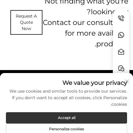
Not finding what you're
looking for?
Request A
Contact our consultants
Quote
Now
for more available
products.
We value your privacy
روابط سريعة
We use cookies and similar tools to provide our services.
If you don't want to accept all cookies, click Personalize
اتصل بنا
cookies.
Accept all
Copyright © Guangzhou HZW Enterprise
Personalize cookies
Co.,Ltd. All Rights Reserved. -
Privacy Policy