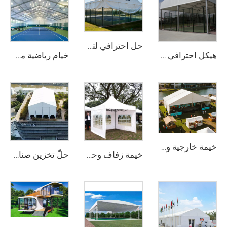
حل احترافي لتغطية ملاعب الرياضة | غطاء صناعي من الألومنيوم لملاعب المنافسات
هيكل احترافي لملاعب البادل المصنوع من الفولاذ والزجاج | غطاء خيمة رياضية خارجية مقاوم للماء مع غطاء ظلٍّ لمشاريع مرافق التنس
خيام رياضية مخصصة الحجم وبسعر المصنع | هيكل ألمنيوم للقاعة الرياضية لرياضة البدمinton قابل للتجميع السريع لمواقع تجارية
خيمة خارجية وحدوية ذات نطاق واضح | حلّ هيكل حدث دائم أو مؤقت
خيمة زفاف وحدوية ذات نطاق واضح | خيمة حدث فاخرة مقاومة للماء مصنوعة من البولي فينيل كلورايد (PVC) لتجمعات كبيرة
حلّ تخزين صناعي وحدوي | مأوى بنائي قابل للتجميع السريع ومستودع مؤقت