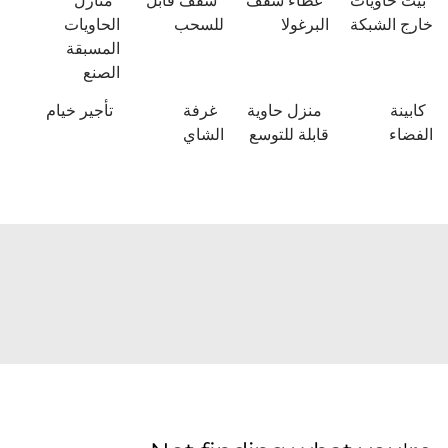
بيت حاويات
غطاء سقف
سقف قابل
منازل
خارج الشبكة
البرغولا
للسحب
الحاويات
المسبقة
الصنع
كابينة
منزل حاوية
غرفة
تأجير خيام
الفضاء
قابلة للتوسع
الشاي