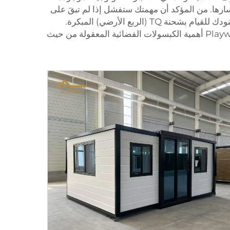
ارها. من المؤكد أن مهمتك ستفشل إذا لم تبقَ على
اطلاع بجميع المكونات الجديدة المتوفرة في أحدث مجموعات SCI-FI، ولإيجاد تلك التي تحتوي بالضبط على ما يحتاجه جنودك للقيام بشحنة TQ (الربع الأرضي) المبكرة.
وأخيرًا، هناك مسألة السعر البسيطة. فمهمات الفضاء مكلفة، وعليك أن تنظر في كبسولات ذات أسعار مختلفة. تدرك Playwise أهمية الكبسولات الفضائية المعقولة من حيث