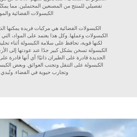
تفصيلي للمنتج من المصنعين المحتملين. مما يمكن
الكبسولات الفضائية والموردين، فإن شركة Playwise دائمًا هنا للمساع
الكبسولات الفضائية هي مركبات فريدة يمكنها الذه
الكبسولات وعملها. وكل هذا يعتمد على المواد، التي تُع
لكنها قوية، تحافظ على سلامة الكبسولة أثناء تحليق
الكبسولة تسخن بشكل كبير جدًا عند عودتها إلى الأرض
الجديدة قادرة على الطيران ذاتيًا! أي أنها قادرة 
وتجارب حيوية في الفضاء. وتُبدي شركة Playwise حماسها لهذه التطورات لأنها تسعى إلى جعل السفر إلى الفضاء