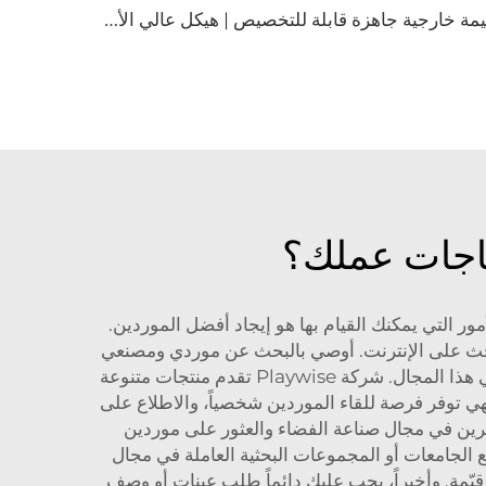
خ
يمة خارجية جاهزة قابلة للتخصيص | هيكل عالي الأداء مقاوم للماء ومُصمَّم لمجمعات الإجازات البيئية
تياجات عملك؟
ر التي يمكنك القيام بها هو إيجاد أفضل الموردين.
ء بحث على الإنترنت. أوصي بالبحث عن موردي ومصنعي
الكبسولات الفضائية عبر Google. اقرأ التقييمات، تحقق من التصنيفات وأجرِ بحثك لمعرفة من هو المورد الموثوق به في هذا المجال. شركة Playwise تقدم منتجات متنوعة
هي توفر فرصة للقاء الموردين شخصياً، والاطلاع على
آخرين في مجال صناعة الفضاء والعثور على موردين
 الجامعات أو المجموعات البحثية العاملة في مجال
قيّمة. وأخيراً، يجب عليك دائماً طلب عينات أو وصف