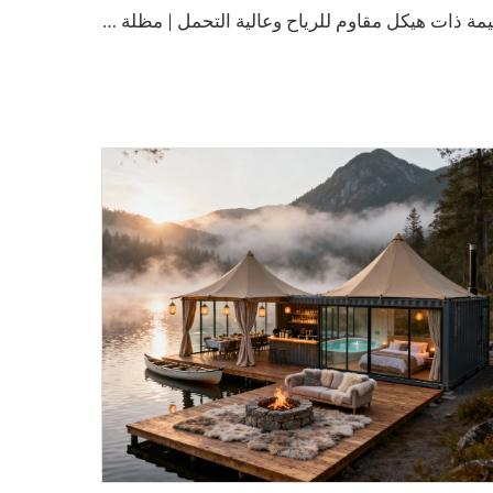
خ
يمة ذات هيكل مقاوم للرياح وعالية التحمل | مظلة خارجية واسعة النطاق توفر مأوى آمناً في مختلف الظروف الجوية