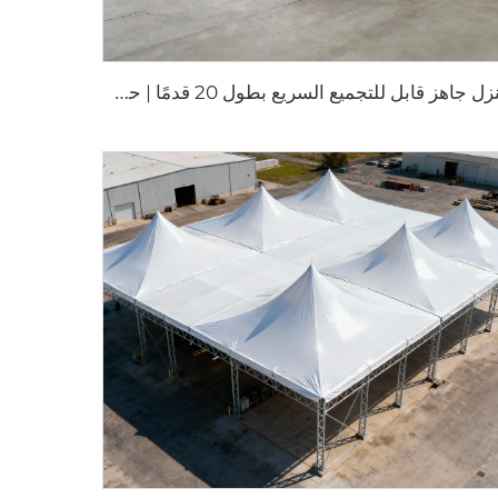
م
نزل جاهز قابل للتجميع السريع بطول 20 قدمًا | حلّ معيشي محمول مكوّن من 3 غرف نوم