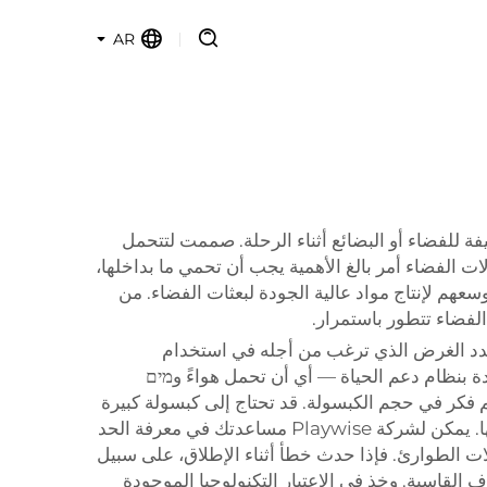
AR
ة للفضاء أو البضائع أثناء الرحلة. صممت لتتحمل
 الفضاء أمر بالغ الأهمية يجب أن تحمي ما بداخلها،
عهم لإنتاج مواد عالية الجودة لبعثات الفضاء. من
لفضاء تتطور باستمرار.
ً، حدد الغرض الذي ترغب من أجله في استخدام
 بنظام دعم الحياة — أي أن تحمل هواءً وמים
 فكر في حجم الكبسولة. قد تحتاج إلى كبسولة كبيرة
أو صغيرة، حسب طبيعة ما ترسله. كما يجب أن تأخذ في الاعتبار الوزن. كلما كانت الكبسولة أخف، كان من الأسهل إطلاقها. يمكن لشركة Playwise مساعدتك في معرفة الحد
ت الطوارئ. فإذا حدث خطأ أثناء الإطلاق، على سبيل
لقاسية. وخذ في الاعتبار التكنولوجيا الموجودة