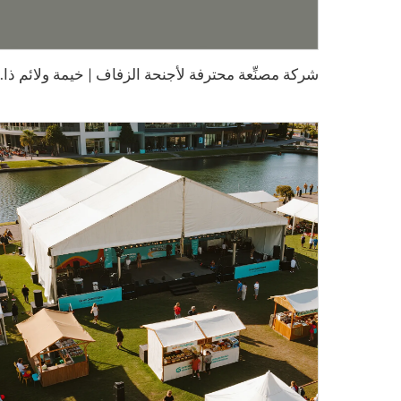
ش
ركة مصنِّعة محترفة لأجنحة الزفاف |