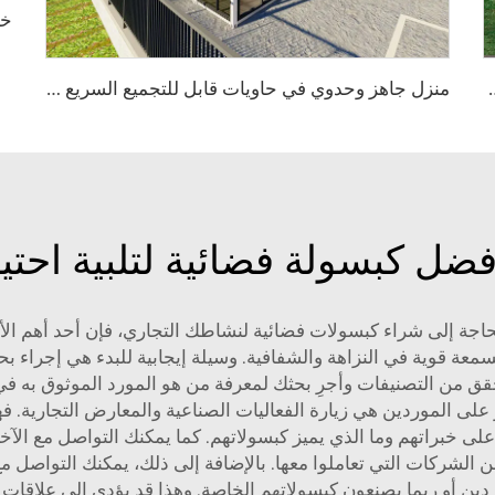
ماء وبسقف صلب وفاخرة على شكل خيمة فندق
م
نزل جاهز وحدوي في حاويات قابل للتجميع السريع | وحدة معيشية محمولة قابلة للطي للاستخدام السكني
أفضل كبسولة فضائية لتلبية اح
جة إلى شراء كبسولات فضائية لنشاطك التجاري، فإن أحد أهم الأمو
بسمعة قوية في النزاهة والشفافية. وسيلة إيجابية للبدء هي إجرا
على الموردين هي زيارة الفعاليات الصناعية والمعارض التجارية. ف
على خبراتهم وما الذي يميز كبسولاتهم. كما يمكنك التواصل مع ال
لشركات التي تعاملوا معها. بالإضافة إلى ذلك، يمكنك التواصل مع
ردين أو ربما يصنعون كبسولاتهم الخاصة. وهذا قد يؤدي إلى علاقات 