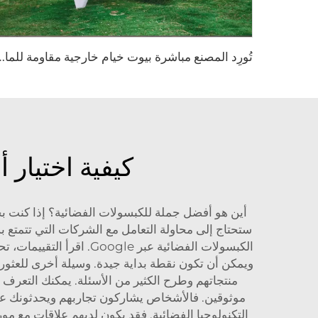
ت
ُورِد المصنع مباشرة بيوت خيام خارجية مقاومة لل
كيفية اختيار 
أين هو أفضل جملة للكبسولات الفضائية؟ إذا كنت بحا
ستحتاج إلى محاولة التعامل مع الشركات التي تتمتع 
ويمكن أن تكون نقطة بداية جيدة. وسيلة أخرى للعثور 
منتجاتهم وطرح الكثير من الأسئلة. يمكنك التعرف 
موثوقين. فالأشخاص يشاركون تجاربهم ويحدثونك عن ا
التكنولوجيا الفضائية. فقد يكون لديهم علاقات مع مو