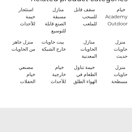
خيام
سقف قابل
منازل
استئجار
Academy
للسحب
مسبقة
خيمة
Outdoor
للملعب
الصنع قابلة
للأحداث
للتوسيع
منزل
منازل
بيت حاويات
منزل جاهز
حاويات
الحاويات
خارج الشبكة
من الحاويات
حديث
المعدنية
منزل
خيمة تناول
خيام
مصنعي
حاويات
الطعام في
خارجية
خيام
مسطحة
الهواء الطلق
للأحداث
الحفلات