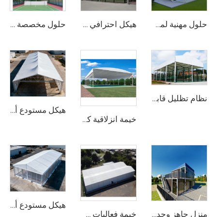
حلول مهنية لمكاتب الحاويات المعيارية | منزل جاهز قابل للفصل بمقاس 20 قدمًا و40 قدمًا، مُعبَّأ بشكل مسطّح ومزوَّد بعجلات للبنية التحتية في مواقع العمل
هيكل احترافي لملاعب البادل المصنوع من الفولاذ والزجاج | غطاء خيمة رياضية خارجية مقاوم للماء مع غطاء ظلٍّ لمشاريع مرافق التنس
حلول مخصصة لملاعب البادل البانورامية ذات الجدران الزجاجية | مظلة رياضية من الفولاذ والألمنيوم مزودة بغطاء ظليل لمشاريع العمل في جميع الأحوال الجوية
نظام تظليل قابل للتركيب لملاعب البدل | هيكل رياضي بانورامي عالي المتانة للاستخدام طوال العام
هيكل مستودع ألومنيوم متين جدًّا | خيمة تخزين صناعية ذات نطاق واضح للخدمات اللوجستية والتصنيع
خيمة انزلاقية كهربائية مخصصة | معدات قابلة للتشغيل الآلي مصنوعة من البلاستيك المطاطي (PVC) متينة لمبنى ملاعب متعددة الأغراض
هيكل مستودع ألومنيوم صناعي | حلّ تخزين دائم أو مؤقت ذي نطاق واسع
منزل جاهز وحدوي في حاويات قابل للتجميع السريع | وحدة معيشية محمولة قابلة للطي للاستخدام السكني
خيمة فعاليات حسب الطلب (OEM) مع طباعة الشعار | هيكل وحداتي قابل للتجميع السريع لمواقع الحفلات والمهرجانات الخارجية الكبيرة