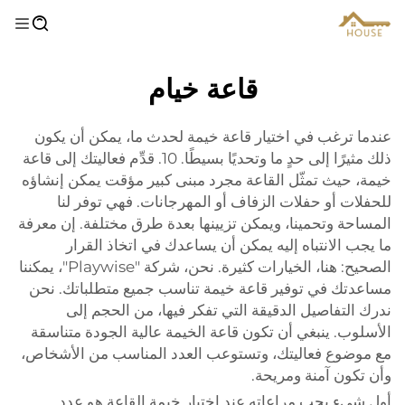
قاعة خيام
عندما ترغب في اختيار قاعة خيمة لحدث ما، يمكن أن يكون
ذلك مثيرًا إلى حدٍ ما وتحديًا بسيطًا. 10. قدِّم فعاليتك إلى قاعة
خيمة، حيث تمثّل القاعة مجرد مبنى كبير مؤقت يمكن إنشاؤه
للحفلات أو حفلات الزفاف أو المهرجانات. فهي توفر لنا
المساحة وتحمينا، ويمكن تزيينها بعدة طرق مختلفة. إن معرفة
ما يجب الانتباه إليه يمكن أن يساعدك في اتخاذ القرار
الصحيح: هنا، الخيارات كثيرة. نحن، شركة "Playwise"، يمكننا
مساعدتك في توفير قاعة خيمة تناسب جميع متطلباتك. نحن
ندرك التفاصيل الدقيقة التي تفكر فيها، من الحجم إلى
الأسلوب. ينبغي أن تكون قاعة الخيمة عالية الجودة متناسقة
مع موضوع فعاليتك، وتستوعب العدد المناسب من الأشخاص،
وأن تكون آمنة ومريحة.
أول شيء يجب مراعاته عند اختيار خيمة القاعة هو عدد