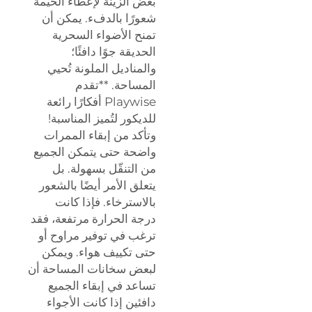
بعض الزينة لإعطاء الخيمة
شعورًا بالدفء. يمكن أن
تمنح الأضواء السحرية
الحديقة جوًا دافئًا؛
والمناديل الملونة تُحيي
المساحة. **تقدم
Playwise أفكارًا رائعة
للديكور لتُميز المناسبة!
وتأكد من إبقاء الممرات
واضحة حتى يتمكن الجميع
من التنقّل بسهولة. بل
يتعلق الأمر أيضًا بالشعور
بالاسترخاء. فإذا كانت
درجة الحرارة مرتفعة، فقد
ترغب في توفير مراوح أو
حتى تكييف هواء. ويمكن
لبعض سخانات المساحة أن
تساعد في إبقاء الجميع
دافئين إذا كانت الأجواء