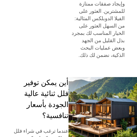
وإيجاد صفقات ممتازة
للمشترين. العثور على
الفيلا الدوبلكس المثالية:
من السهل العثور على
الخيار المناسب لك بمجرد
بذل القليل من الجهد
وبعض عمليات البحث
الذكية، نضمن لك ذلك.
أين يمكن توفير
فلل ثنائية عالية
الجودة بأسعار
تنافسية؟
عندما ترغب في شراء فلل