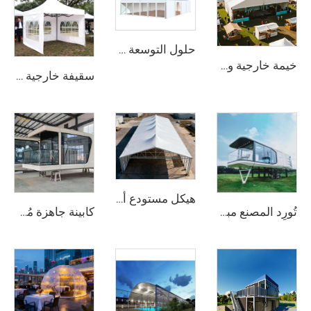
حلول التوسعة الوحداتية للمستودعات في المشاريع الصناعية | خيمة تخزين من PVC مقاومة للحريق لتوسيع الطاقة الإنتاجية للمصانع
خيمة خارجية وحدوية ذات نطاق واضح | حلّ هيكل حدث دائم أو مؤقت
سقيفة خارجية واسعة النطاق للفعاليات | هيكل معدني من الألومنيوم مقاوم للماء للاستخدام التجاري
هيكل مستودع ألومنيوم متين جدًّا | خيمة تخزين صناعية ذات نطاق واضح للخدمات اللوجستية والتصنيع
تُورِد المصنع مباشرة بيوت خيام خارجية مقاومة للماء وبسقف صلب وفاخرة على شكل خيمة فندق
كابينة جاهزة مُجهَّزة بالكامل على شكل كبسولة | كابينة غرفة فندقية عصرية قابلة للنشر السريع