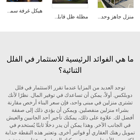
هيكل غرفة سماء نجمية قابل للتركيب | كبسولة سكنية شفافة عالية التأثير مصنوعة من البولي كربونات
منزل جاهز وحدوي في حاويات قابل للتجميع السريع | وحدة معيشية محمولة قابلة للطي للاستخدام السكني
مظلة ظل قابلة للتخصيص وفق نظام وحدات لملاعب البدل | سقف متكامل من هيكل ألومنيوم مع حماية زجاجية لمرافق التنس الخارجية
ما هي الفوائد الرئيسية للاستثمار في الفلل
الثنائية؟
توجد العديد من المزايا عندما تقرر الاستثمار في فلل
دوبلكس. أولاً، يمكن أن تساعدك في توفير المال. نظرًا لأنك
تشترى منزلين في مبنى واحد، فإن سعر البناء أرخص مقارنة
بشراء منزلين منفصلين. ويمكن أن يؤدي ذلك إلى صفقة
أفضل لك. علاوة على ذلك، يمكنك تأجير أحد الجانبين والعيش
في الجانب الآخر. وهذا يمكن أن يدر دخلًا ثابتًا يُستخدم في
تمويل رهنك العقاري أو فواتير أخرى. وتعتبر هذه النقطة جذابة
لكثير من الأشخاص – حيث يمكنك العيش في عقار مع تحقيق