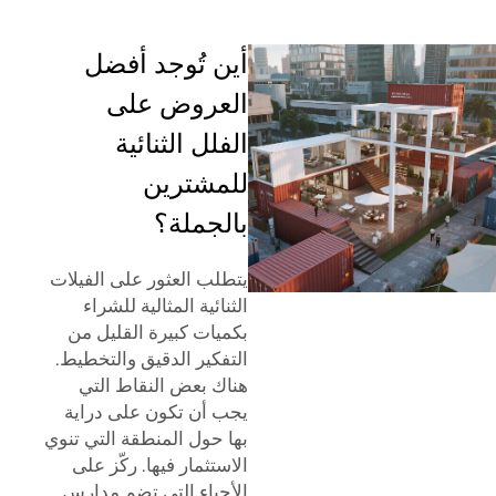
أين تُوجد أفضل
العروض على
الفلل الثنائية
للمشترين
بالجملة؟
يتطلب العثور على الفيلات
الثنائية المثالية للشراء
بكميات كبيرة القليل من
التفكير الدقيق والتخطيط.
هناك بعض النقاط التي
يجب أن تكون على دراية
بها حول المنطقة التي تنوي
الاستثمار فيها. ركّز على
الأحياء التي تضم مدارس