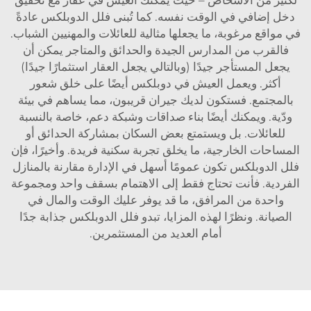
دخل إضافي في الوقت نفسه. كما تُبنى فلل الدوبلكس عادةً
في مواقع مرغوبة، ما يجعلها مثالية للعائلات والمهنيين الشباب.
فالقرب من المدارس الجيدة والحدائق والمتاجر يمكن أن
يجعل المستأجر جيدًا (وبالتالي يجعل العقار استثمارًا جيدًا)
أكثر. ويعمل العيش في دوبلكس أيضًا على خلق شعور
بالمجتمع. فستكون لديك جيران قريبون، مما يساهم في بيئة
ودّية. ويمكنك أيضًا بناء صداقات وشبكة دعم، خاصة بالنسبة
للعائلات. بل ويستمتع بعض السكان بمشاركة الحدائق أو
المساحات الخارجية، ما يخلق تجربة سكنية فريدة. وأخيرًا، فإن
فلل الدوبلكس تكون عمومًا أسهل في الإدارة مقارنة بالمنازل
الفردية. فأنت تحتاج فقط إلى الاهتمام بسقف واحد ومجموعة
واحدة من المرافق، ما قد يوفر عليك الوقت والمال في
الصيانة. ونظرًا لهذه المزايا، تبدو فلل الدوبلكس جذابة جدًا
أمام العديد من المستثمرين.