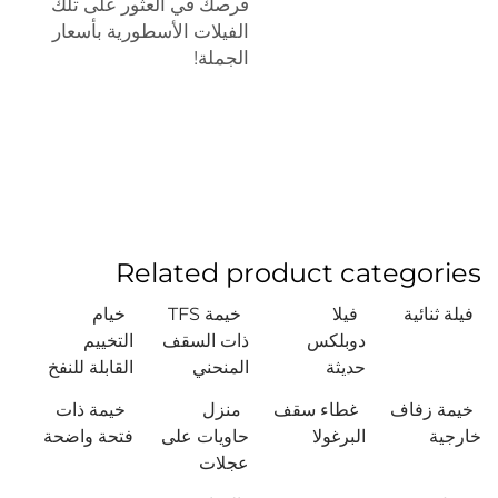
فرصك في العثور على تلك
الفيلات الأسطورية بأسعار
الجملة!
Related product categories
فيلة ثنائية
فيلا
خيمة TFS
خيام
دوبلكس
ذات السقف
التخييم
حديثة
المنحني
القابلة للنفخ
خيمة زفاف
غطاء سقف
منزل
خيمة ذات
خارجية
البرغولا
حاويات على
فتحة واضحة
عجلات