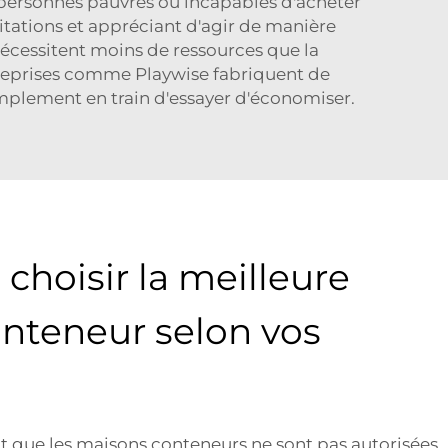
 personnes pauvres ou incapables d'acheter
abitations et appréciant d'agir de manière
nécessitent moins de ressources que la
ntreprises comme Playwise fabriquent de
implement en train d'essayer d'économiser.
hoisir la meilleure
nteneur selon vos
nt que les maisons conteneurs ne sont pas autorisées