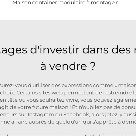
T
risée en PVC pour la construction de courts sportifs polyvalents
M
aison container modulaire à montage rapide | Unité habitable portable repliable pour usage résidentiel
tages d'investir dans de
à vendre ?
surez-vous d'utiliser des expressions comme « maison
oix. Certains sites web permettent de restreindre la r
 en tête où vous souhaitez vivre, vous pouvez égaleme
'agit de votre future maison ! Et n'oubliez pas de co
neurs sur Instagram ou Facebook, alors jetez-y aussi 
nne affaire auprès de quelqu'un qui s'apprête à dém