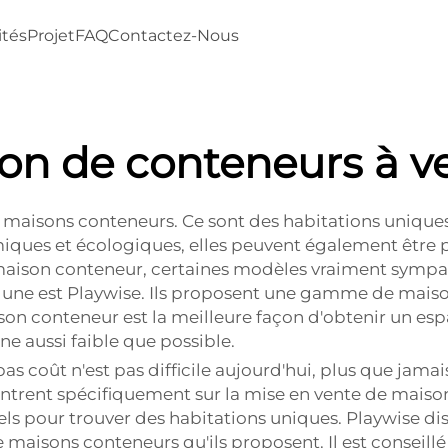
ités
Projet
FAQ
Contactez-Nous
on de conteneurs à v
s maisons conteneurs. Ce sont des habitations uniques
iques et écologiques, elles peuvent également être p
aison conteneur, certaines modèles vraiment sympas 
er une est Playwise. Ils proposent une gamme de mai
son conteneur est la meilleure façon d'obtenir un es
e aussi faible que possible.
oût n'est pas difficile aujourd'hui, plus que jamais, c
ntrent spécifiquement sur la mise en vente de maiso
els pour trouver des habitations uniques. Playwise di
maisons conteneurs qu'ils proposent. Il est conseill