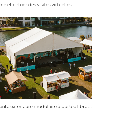
e effectuer des visites virtuelles.
T
ente extérieure modulaire à portée libre | Solution de bâtiment événementiel permanent et temporaire