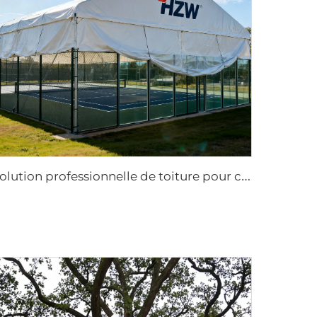
S
olution professionnelle de toiture pour courts de sport | Couverture industrielle en aluminium pour arènes