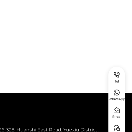
Tel
WhatsApp
Email
26-328, Huanshi East Road, Yuexiu District,