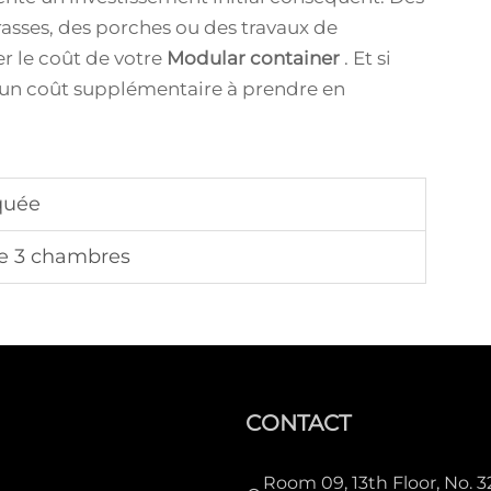
asses, des porches ou des travaux de
 le coût de votre
Modular container
. Et si
t un coût supplémentaire à prendre en
quée
e 3 chambres
CONTACT
Room 09, 13th Floor, No. 3