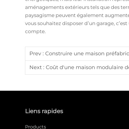
aménagements extérieurs tels que des terr
paysagisme peuvent également augmenter
vous souhaitez disposer d’un garage, c’es
compte.
Prev :
Construire une maison préfabri
Next :
Coût d'une maison modulaire d
Liens rapides
Products