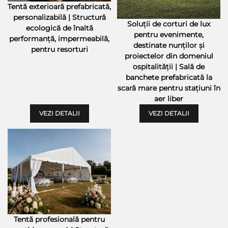
Tentă exterioară prefabricată,
personalizabilă | Structură
Soluții de corturi de lux
ecologică de înaltă
pentru evenimente,
performanță, impermeabilă,
destinate nunților și
pentru resorturi
proiectelor din domeniul
ospitalității | Sală de
banchete prefabricată la
scară mare pentru stațiuni în
aer liber
VEZI DETALII
VEZI DETALII
Tentă profesională pentru