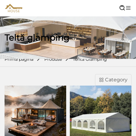
Teltă glamping
Prima pagină
Produse
Tentă Glamping
Category