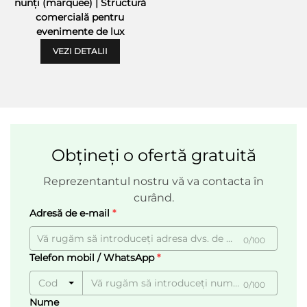
nunți (marquee) | Structură
comercială pentru
evenimente de lux
VEZI DETALII
Obțineți o ofertă gratuită
Reprezentantul nostru vă va contacta în
curând.
Adresă de e-mail
0/100
Telefon mobil / WhatsApp
Cod
0/100
Nume