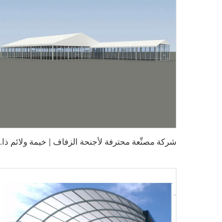
ش
ركة مصنِّعة محترفة لأجنحة الزفاف |