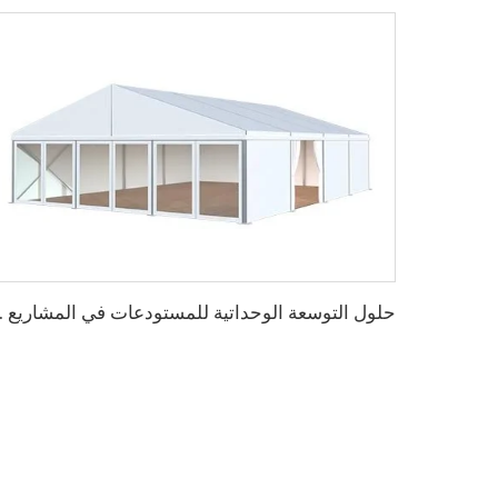
ح
لول التوسعة الوحداتية للمستو