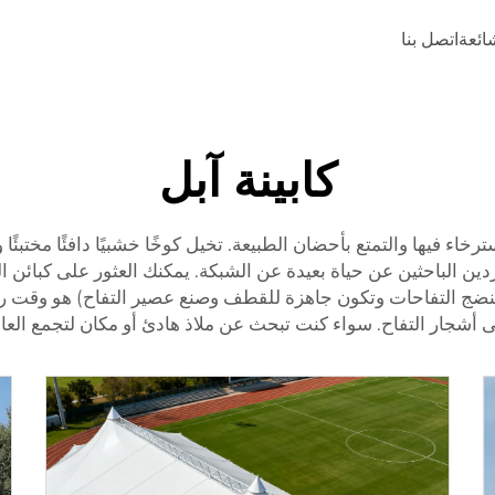
شائعة
اتصل بنا
كابينة آبل
ترخاء فيها والتمتع بأحضان الطبيعة. تخيل كوخًا خشبيًا دافئًا مختبئً
منفردين الباحثين عن حياة بعيدة عن الشبكة. يمكنك العثور على كبا
نضج التفاحات وتكون جاهزة للقطف وصنع عصير التفاح) هو وقت را
شجار التفاح. سواء كنت تبحث عن ملاذ هادئ أو مكان لتجمع العائلة، ف