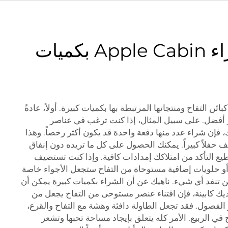
ما هي فوائد شراء Apple Cabin بكميات
ئن التفاح ومنتجاتها المرتبطة بها بكميات كبيرة. أولاً، عادةً
ر أفضل. على سبيل المثال، إذا كنت ترغب في عناصر
، فإن شراء عدد منها دفعة واحدة قد يكون أكثر رخصاً. وهذا
فلاً كبيراً. يمكنك الحصول على كل ما تريده دون إنفاق
طيع التأكد من امتلاكك إمدادات كافية. وإذا كنت تستضيف
 أو حلويات إضافية مستوحاة من التفاح ستجعل الأجواء خاصة
ن تنفد أي شيء. ناهيك عن أن الشراء بكميات كبيرة يمكن أن
يك كابينة، فإن اقتناء عنصر مستوحى من التفاح يجعل من
الفصول. فقد تجعل الطاولة دافئة وهشة مع التفاح والقرع،
في الربيع. الأمر كله يتعلق بإيجاد مساحة تحبها وتشعر