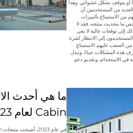
ًا أو يتوقف بشكل عشوائي. وهذا
 العديد من المستخدمين أن
 بهم. مما قد يمنعهم من الاستمتاع بالميزات
خص ما بتحديث منتجه، فقد لا
ك إلى توقعات عالية لا يفي
 المستخدمون إلى الانتظار لفترة
من الصعب عليهم الاستمتاع
Apple  بهدوء. في Playwise، نحن نعرف هذه المشكلات جيدًا، ونبذل
ة في الاستخدام، وتقديم دعم
Cabin لعام 2023؟