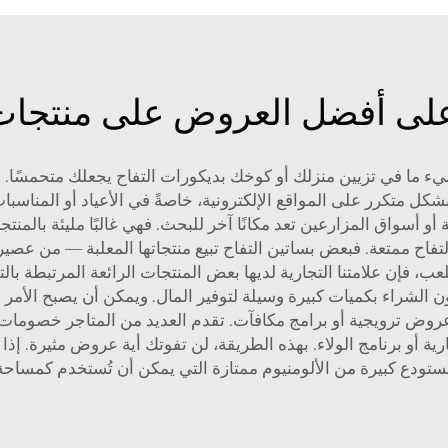
 أفضل العروض على منتجات pple Cabin
 ما في تزيين منزلك أو كوخك بديكورات التفاح يجعلك متحمسًا. 
ل متكرر على المواقع الإلكترونية، خاصةً في الأعياد أو المناسبا
و أسواق المزارعين تعد مكانًا آخر للبحث. فهي غالبًا مليئة بالمنتج
تفاح ممتعة. فبعض بساتين التفاح تبيع منتجاتها المعلبة — من عصير
ب، فإن علامتنا التجارية لديها بعض المنتجات الرائعة المرتبطة با
 الشراء بكميات كبيرة وسيلة لتوفير المال. ويمكن أن يصبح الأمر أك
 عروض ترويجية أو برامج مكافآت. تقدم العديد من المتاجر خصومات
رية أو برنامج الولاء. بهذه الطريقة، لن تفوتك أية عروض مثيرة. إ
تودع كبيرة من الألومنيوم ممتازة
التي يمكن أن تُستخدم كمساحة 