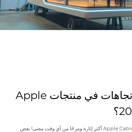
ما هي أحدث الاتجاهات في منتجات Apple
في عام 2023، أصبحت منتجات Apple Cabin أكثر إثارة ومرحًا من أي وقت مضى! بعض