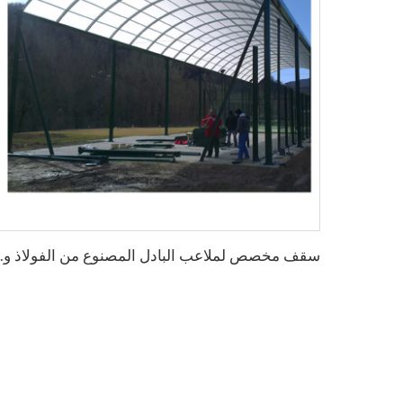
س
قف مخصص لملاعب البادل المصنوع من ال