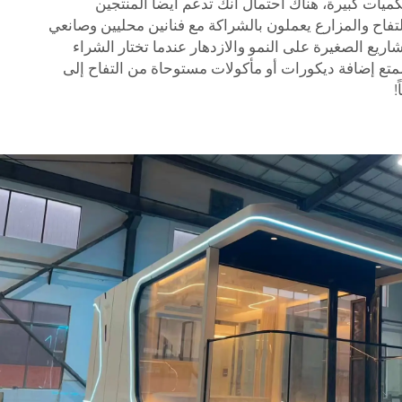
 بكميات كبيرة، هناك احتمال أنك تدعم أيضاً المنتجين
لتفاح والمزارع يعملون بالشراكة مع فنانين محليين وصانعي
ريع الصغيرة على النمو والازدهار عندما تختار الشراء
متع إضافة ديكورات أو مأكولات مستوحاة من التفاح إلى
!