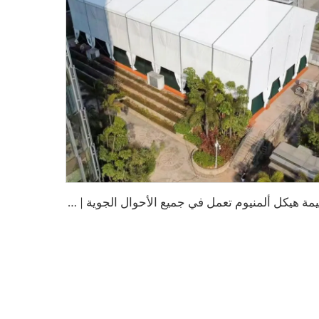
خ
يمة هيكل ألمنيوم تعمل في جميع الأحوال الجوية | مظلة تجارية خالية من الدعامات لمواقف الزفاف الخارجية ومعارض المعارض التجارية