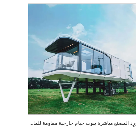
ت
ُورِد المصنع مباشرة بيوت خيام خارجية مقاومة للماء وبسقف صلب وفاخرة على شكل خيمة فندق