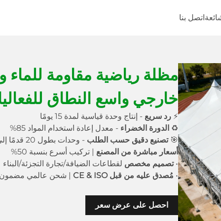
شائعة
اتصل بنا
مظلة رياضية مقاومة للماء وع
خارجي واسع النطاق للفعال
⚡
رد سريع
- إنتاج وحدة قياسية لمدة 15 يومًا
♻
الدورة الخضراء
- معدل إعادة استخدام المواد 85%
🎯
تصنيع دقيق حسب الطلب
- وحدات بطول 20 قدمًا إلى مجمعات متعددة الطوابق
أسعار مباشرة من المصنع
| تركيب أسرع بنسبة 50%
•
تصميم مخصص
لقطاعات الضيافة/تجارة التجزئة/البناء
•
مُصدق عليه من قبل CE & ISO
| شحن عالمي مضمون
احصل على عرض سعر