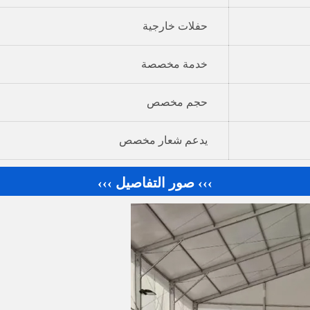
حفلات خارجية
خدمة مخصصة
حجم مخصص
يدعم شعار مخصص
››› صور التفاصيل ›››