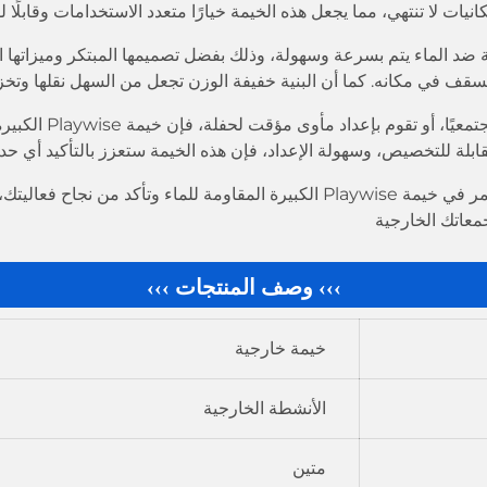
انيات لا تنتهي، مما يجعل هذه الخيمة خيارًا متعدد الاستخدامات وقابلً
ابلة للطي والمحمولة ضد الماء يتم بسرعة وسهولة، وذلك بفضل تصميمها المبتكر و
 السقف في مكانه. كما أن البنية خفيفة الوزن تجعل من السهل نقلها وتخز
سواء كنت تستضيف نزه
القابلة للتخصيص، وسهولة الإعداد، فإن هذه الخيمة ستعزز بالتأكيد أي ح
لا تدع الطقس غير المتوقع يفسد خططك الخارجية - استثمر في خيمة Playwise الكبير
جمعاتك الخارجية
››› وصف المنتجات ›››
خيمة خارجية
الأنشطة الخارجية
متين