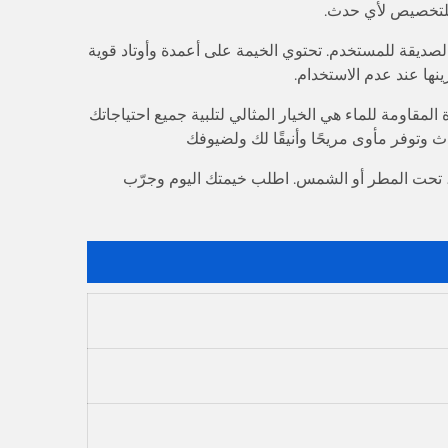
ا للتخصيص لأي حدث.
ميزاتها الصديقة للمستخدم. تحتوي الخيمة على أعمدة وأوتاد قوية
ينها عند عدم الاستخدام.
ة شركية، أو تنظم حدثًا رياضيًا مجتمعيًا، أو تقوم بإعداد مأوى مؤقت لحفلة، فإن خيمة Playwise الكبيرة المقاومة للماء هي الخيار المثالي لتلبية جميع احتياجاتك
دث وتوفر مأوى مريحًا وأنيقًا لك ولضيوفك
ة المقاومة للماء وتأكد من نجاح فعاليتك، تحت المطر أو الشمس. اطلب خيمتك اليوم وجرّب