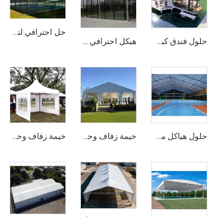
حل احترافي لتغطية ملاعب الرياضة | غطاء صناعي من الألومنيوم لملاعب المنافسات
حلول فندق كبسولات فضائية فاخرة لمشاريع المنتجعات | منزل صغير متنقِّل مخصَّص لخدمات التخييم الفاخر عالي الجودة والسياحة البيئية
هيكل احترافي لملاعب البادل المصنوع من الفولاذ والزجاج | غطاء خيمة رياضية خارجية مقاوم للماء مع غطاء ظلٍّ لمشاريع مرافق التنس
حلول هياكل مخصصة لملاعب البادل | مظلة رياضية من الفولاذ والزجاج مزودة بغطاء ظليل وإطار ألمنيوم مقاوم للرياح
خيمة زفاف وحدوية | خيمة مناسبات مقاومة للعوامل الجوية وتجميعها سريع لمجموعة حلول تجارية للحفلات والمهرجانات
خيمة زفاف وحدوية ذات نطاق واضح | خيمة حدث فاخرة مقاومة للماء مصنوعة من البولي فينيل كلورايد (PVC) لتجمعات كبيرة