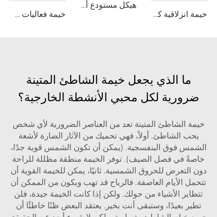
هيكل مستودع ألومنيوم متين جدًّا | خيمة تخزين صناعية ذات نطاق واضح للخدمات اللوجستية والتصنيع
خيمة انزلاقية كهربائية مخصصة | معدات قابلة للتشغيل الآلي مصنوعة من البلاستيك المطاطي (PVC) متينة لمبنى ملاعب متعددة الأغراض
خيمة فعاليات حسب الطلب (OEM) مع طباعة الشعار | هيكل وحداتي قابل للتجميع السريع لمواقع الحفلات والمهرجانات الخارجية الكبيرة
ما الذي يجعل خيمة الشاطئ المتينة
ضرورية لكل محبي الأنشطة الخارجية؟
خيمة الشاطئ المتينة تعد من العناصر الضرورية لأي شخص
يحب الشاطئ. أولاً، فهي تحميك من الآثار الضارة لأشعة
الشمس فوق البنفسجية. (يمكن أن تكون الشمس قوية جدًا،
خاصةً في فصل الصيف). توفر الخيمة منطقة مظللة للراحة
دون التعرض للحروق الشمسية. ثانيًا، يمكن للخيمة القوية أن
تتحمل الأيام العاصفة. فالرياح قد تهب ويكون من الممكن أن
تتطاير الأشياء من حولك. ولكن إذا كانت الخيمة جيدة، فلن
تطير بعيدًا، وستبقى أنت بخير. يعتقد البعض ظنًا خاطئًا أن
جميع خيام الشاطئ متساوية، ولكن لا شيء أبعد عن الحقيقة.