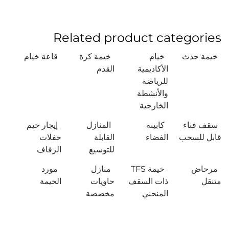
Related product categories
خيمة حدث
خيام
خيمة كرة
قاعة خيام
الأكاديمية
القدم
للرياضة
والأنشطة
الخارجية
سقف فناء
كابينة
المنازل
إيجار خيم
قابل للسحب
الفضاء
القابلة
حفلات
للتوسيع
الزفاف
مرحاض
خيمة TFS
منازل
مورد
متنقل
ذات السقف
حاويات
الخيمة
المنحني
مخصصة