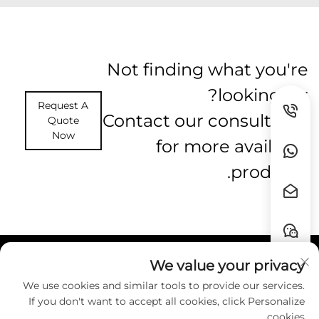
Not finding what you're
looking for?
Request A
Contact our consultants
Quote
Now
for more available
products.
We value your privacy
روابط سريعة
We use cookies and similar tools to provide our services.
If you don't want to accept all cookies, click Personalize
اتصل بنا
cookies.