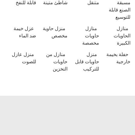
مسبقة
متنقل
شاطئ متينة
قابلة للنفخ
الصنع قابلة
للتوسيع
منازل
منازل
منزل حاوية
عزل خيمة
الحاويات
حاويات
مخصص
ضد الماء
الكبيرة
مخصصة
حفلة بخيمة
منزل
منازل من
منزل عازل
خارجية
حاويات قابل
حاويات
للصوت
للتركيب
التخزين