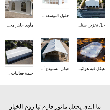
حلول التوسعة الوحداتية للمستودعات في المشاريع الصناعية | خيمة تخزين من PVC مقاومة للحريق لتوسيع الطاقة الإنتاجية للمصانع
حلّ تخزين صناعي وحدوي | مأوى بنائي قابل للتجميع السريع ومستودع مؤقت
مأوى جاهز محمول لمواقع المعارض | خيمة قابلة للنقل وتجميع سريع بإطار من أنابيب الألومنيوم لمعارض التجارة
هيكل قبة هوائية فعّالة من حيث استهلاك الطاقة | غلاف احترافي لمنشآت رياضية تعمل في جميع الأحوال الجوية
هيكل مستودع ألومنيوم متين جدًّا | خيمة تخزين صناعية ذات نطاق واضح للخدمات اللوجستية والتصنيع
خيمة فعاليات حسب الطلب (OEM) مع طباعة الشعار | هيكل وحداتي قابل للتجميع السريع لمواقع الحفلات والمهرجانات الخارجية الكبيرة
ما الذي يجعل مانور فارم تيا روم الخيار