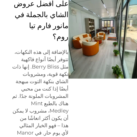
على أفضل عروض
الشاي بالجملة في
مانور فارم تيا
روم؟
بالإضافة إلى هذه النكهات،
تتوفر أيضًا أنواع فاكهية
مثل Berry Bliss. إنها ذات
نكهة قوية، ومشروبات
الشاي بنكهة التوت مبهجة
أيضًا إذا كنت من محبي
المشروبات الملونة جدًا. ثم
هناك بالطبع Mint
Medley، مشروب لا يمكن
أن يكون أكثر انعاشًا من
هذا – فهو الخيار المثالي
لأي يوم حار. في Manor