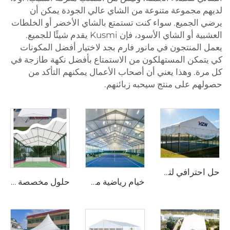
لديهم مجموعة متنوعة من الشاي عالي الجودة يمكن أن
يرضي الجميع. سواء كنت تستمتع بالشاي الأخضر أو الخلطات
العشبية أو الشاي الأسود، فإن Kusmi يقدم شيئًا للجميع.
يعمل المنتجون في مانور فارم بجد لاختيار أفضل المكونات
كي يتمكن المستهلكون من الاستمتاع بأفضل نكهة طازجة في
كل مرة. وهذا يعني أن أصحاب الأعمال يمكنهم التأكد من
حصولهم على منتج سيحبه زبائنهم.
حل احترافي لتغطية ملاعب الرياضة | غطاء صناعي من الألومنيوم لملاعب المنافسات
خيام رياضية مخصصة الحجم وبسعر المصنع | هيكل ألمنيوم للقاعة الرياضية لرياضة البدمinton قابل للتجميع السريع لمواقع تجارية
حلول مخصصة لملاعب البادل البانورامية ذات الجدران الزجاجية | مظلة رياضية من الفولاذ والألمنيوم مزودة بغطاء ظليل لمشاريع العمل في جميع الأحوال الجوية