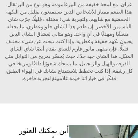
غراي، مع لمحة خفيفة من البيرغاموت، وهو نوع من البرتقال.
هذا الطعم ممتاز للأشخاص الذين يستمتعون بقليل من النكهة
الحمضية مع شايهم. ولتجربة شيء مختلف قليلًا، جرّب شاي
الياسمين الأخضر. إن طعم هذا الشاي حلو وعطري، ما يجعله
منعشًا ومهدئًا في آنٍ واحد. وهو مثالي لعشاق الشاي الذين
يحبون نكهة خفيفة وعطرية. وإذا كنت تبحث عن شيء مختلف
قليلًا، فإن مقهى مانور فارم للشاي يقدم أيضًا شاي الشاي
المتبّل. هذا الشاي جيد جدًا، حيث يُحضّر بمزيج من التوابل مثل
القرفة والهيل والزنجبيل، ما يمنحك شعورًا دافئًا ومريحًا في
كل رشفة. إذا كنت تخطط للاستمتاع بشايك في الهواء الطلق،
ففكّر في خياراتنا
خيمة غلامبينغ
لتجربة فاخرة.
أين يمكنك العثور