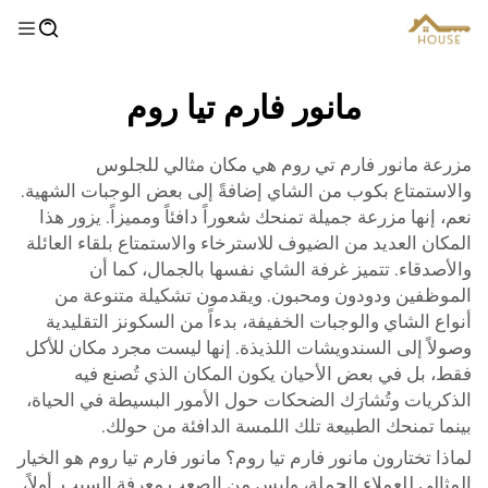
مانور فارم تيا روم
مزرعة مانور فارم تي روم هي مكان مثالي للجلوس
والاستمتاع بكوب من الشاي إضافةً إلى بعض الوجبات الشهية.
نعم، إنها مزرعة جميلة تمنحك شعوراً دافئاً ومميزاً. يزور هذا
المكان العديد من الضيوف للاسترخاء والاستمتاع بلقاء العائلة
والأصدقاء. تتميز غرفة الشاي نفسها بالجمال، كما أن
الموظفين ودودون ومحبون. ويقدمون تشكيلة متنوعة من
أنواع الشاي والوجبات الخفيفة، بدءاً من السكونز التقليدية
وصولاً إلى السندويشات اللذيذة. إنها ليست مجرد مكان للأكل
فقط، بل في بعض الأحيان يكون المكان الذي تُصنع فيه
الذكريات وتُشارَك الضحكات حول الأمور البسيطة في الحياة،
بينما تمنحك الطبيعة تلك اللمسة الدافئة من حولك.
لماذا تختارون مانور فارم تيا روم؟ مانور فارم تيا روم هو الخيار
المثالي للعملاء الجملة، وليس من الصعب معرفة السبب. أولاً،