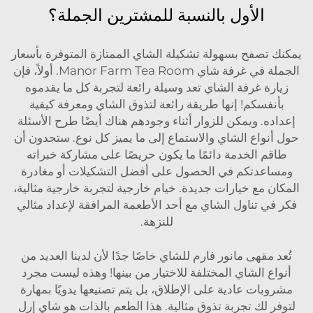
الأول بالنسبة للمشترين الجملة؟
يمكنك تصفح بسهولة تشكيلة الشاي الممتازة المتوفرة بأسعار
الجملة في غرفة شاي Manor Farm Tea Room. أولاً، فإن
زيارة غرفة الشاي تعد وسيلة رائعة لتجربة كل ما يقدموه
بأنفسكم! إنها طريقة رائعة لتذوق الشاي ومعرفة كيفية
إعداده. ويمكن للزوار أثناء وجودهم هناك أيضًا طرح الأسئلة
حول أنواع الشاي والاستماع إلى ما يميز كل نوع. ستجدون أن
طاقم الخدمة دائمًا ما يكون حريصًا على مشاركة خبراته
ومساعدتكم في الحصول على أفضل التشكيلات أو مغادرة
المكان مع خيارات جديدة.
خيام خارجية
لتجربة خارجية مثالية،
فكر في تناول الشاي مع أحد الأطعمة المرافقة لإعداد مثالي
للنزهة.
تُعد مقهى مانور فارم للشاي خاصًا جدًا لأن لدينا العديد من
أنواع الشاي المختلفة للاختيار من بينها! وهذه ليست مجرد
مشروبات عادية على الإطلاق، بل يتم تصنيعها يدويًا بمهارة
لتوفر لك تجربة تذوق مثالية. هذا الطعم بالذات هو شاي إرل