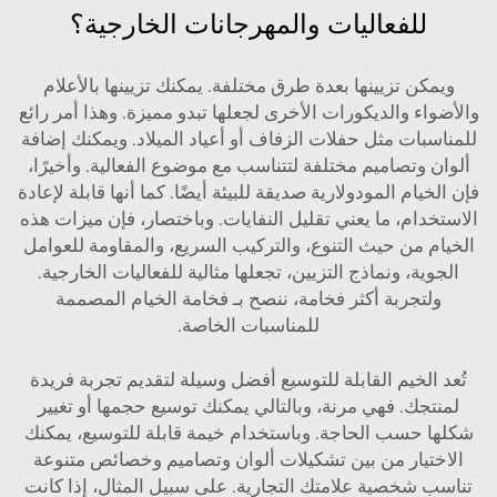
للفعاليات والمهرجانات الخارجية؟
ويمكن تزيينها بعدة طرق مختلفة. يمكنك تزيينها بالأعلام
والأضواء والديكورات الأخرى لجعلها تبدو مميزة. وهذا أمر رائع
للمناسبات مثل حفلات الزفاف أو أعياد الميلاد. ويمكنك إضافة
ألوان وتصاميم مختلفة لتتناسب مع موضوع الفعالية. وأخيرًا،
فإن الخيام المودولارية صديقة للبيئة أيضًا. كما أنها قابلة لإعادة
الاستخدام، ما يعني تقليل النفايات. وباختصار، فإن ميزات هذه
الخيام من حيث التنوع، والتركيب السريع، والمقاومة للعوامل
الجوية، ونماذج التزيين، تجعلها مثالية للفعاليات الخارجية.
ولتجربة أكثر فخامة، ننصح بـ
فخامة
الخيام المصممة
للمناسبات الخاصة.
تُعد الخيم القابلة للتوسيع أفضل وسيلة لتقديم تجربة فريدة
لمنتجك. فهي مرنة، وبالتالي يمكنك توسيع حجمها أو تغيير
شكلها حسب الحاجة. وباستخدام خيمة قابلة للتوسيع، يمكنك
الاختيار من بين تشكيلات ألوان وتصاميم وخصائص متنوعة
تناسب شخصية علامتك التجارية. على سبيل المثال، إذا كانت