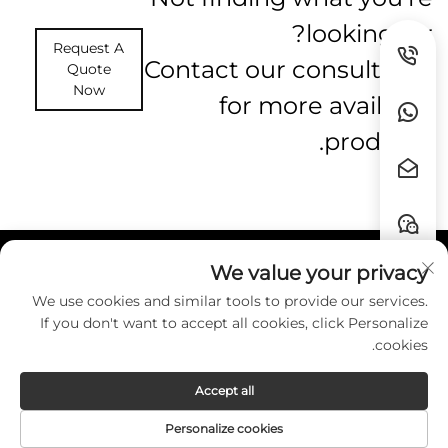
looking for?
Request A
Contact our consultants
Quote
Now
for more available
products.
We value your privacy
روابط سريعة
We use cookies and similar tools to provide our services.
If you don't want to accept all cookies, click Personalize
اتصل بنا
cookies.
Accept all
Copyright © Guangzhou HZW Enterprise
Personalize cookies
Co.,Ltd. All Rights Reserved. -
Privacy Policy