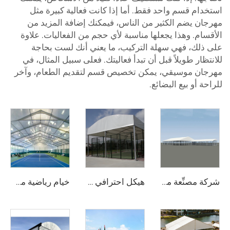
استخدام قسم واحد فقط. أما إذا كانت فعالية كبيرة مثل
مهرجان يضم الكثير من الناس، فيمكنك إضافة المزيد من
الأقسام. وهذا يجعلها مناسبة لأي حجم من الفعاليات. علاوة
على ذلك، فهي سهلة التركيب، ما يعني أنك لست بحاجة
للانتظار طويلاً قبل أن تبدأ فعاليتك. فعلى سبيل المثال، في
مهرجان موسيقي، يمكن تخصيص قسم لتقديم الطعام، وآخر
للراحة أو بيع البضائع.
شركة مصنِّعة محترفة لأجنحة الزفاف | خيمة ولائم ذات نطاق واضح وفق المعايير الأوروبية وخيمة دفيئة شفافة للفعاليات
هيكل احترافي لملاعب البادل المصنوع من الفولاذ والزجاج | غطاء خيمة رياضية خارجية مقاوم للماء مع غطاء ظلٍّ لمشاريع مرافق التنس
خيام رياضية مخصصة الحجم وبسعر المصنع | هيكل ألمنيوم للقاعة الرياضية لرياضة البدمinton قابل للتجميع السريع لمواقع تجارية