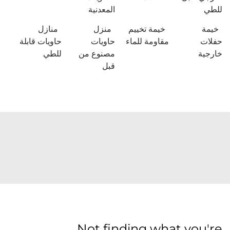
للطي
المعدنية
خيمة
خيمة تخييم
منزل
منازل
حفلات
مقاومة للماء
حاويات
حاويات قابلة
خارجية
مصنوع من
للطي
قبل
Not finding what you're