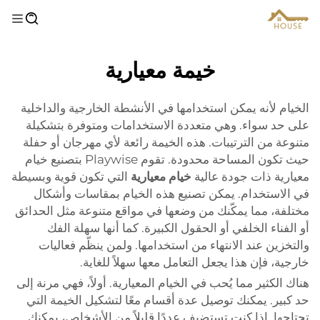
خيمة معيارية
الخيام لأنه يمكن استخدامها في الأنشطة الخارجية والداخلية
على حد سواء. وهي متعددة الاستخدامات ومتوفرة بتشكيلة
متنوعة من الترتيبات. هذه الخيمة رائعة لأي مهرجان أو حفلة
حيث تكون المساحة محدودة. تقوم Playwise بتصنيع خيام
معيارية ذات جودة عالية
خيام معيارية
التي تكون قوية وبسيطة
في الاستخدام. يمكن تصنيع هذه الخيام بمقاسات وأشكال
مختلفة، مما يمكّنك من وضعها في مواقع متنوعة مثل الحدائق
أو الفناء الخلفي أو الحقول الكبيرة. كما أنها سهلة الفك
والتخزين عند الانتهاء من استخدامها. ولمن ينظّم فعاليات
خارجية، فإن هذا يجعل التعامل معها سهلاً للغاية.
هناك الكثير مما يُحب في الخيام المعيارية. أولاً، فهي مرنة إلى
حد كبير. يمكنك توصيل عدة أقسام معًا لتشكيل الخيمة التي
تحتاجها. إذا كنت تستضيف عددًا قليلاً من الأشخاص، يمكنك