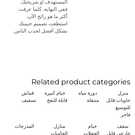
المستهدف أو شريحتك.
ففي النهاية، كلما عرفت
أكثر ما هو رائج الآن،
استطعت تصميم خيمتك
بشكل أفضل لجذب الناس.
Related product categories
منزل
دورة مياه
خيام كبيرة
قماش
حاويات قابل
متنقلة
قابلة للنفخ
تسقيف
للتوسيع
فاخر
سقف
خيام
منازل
المدرجات
خارجي قابل
الحفلات
الحاويات