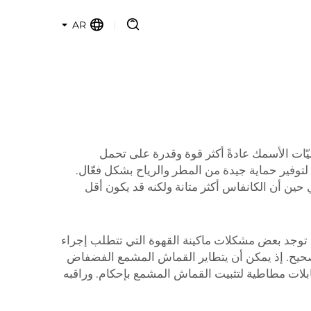
AR
ليّات الأسمك عادةً أكثر قوة وقدرة على تحمل
أونصات لكل ياردة مربعة. هذا الوزن كافٍ لتوفير حماية جيدة من المطر والرياح بشكل فعّال.
في حين أن الكانفاس أكثر متانة ولكنه قد يكون أقل
توجد بعض مشكلات ماكينة القهوة التي تتطلب إجراء
حيح. إذ يمكن أن يتطاير القماش المشمع الفضفاض
ابلات مطاطية لتثبيت القماش المشمع بإحكام. وراقبه