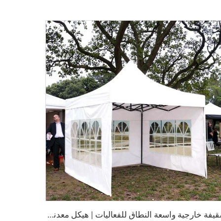
س
قيفة خارجية واسعة النطاق للفعاليات | هيكل معدني من الألومنيوم مقاوم للماء للاستخدام التجاري