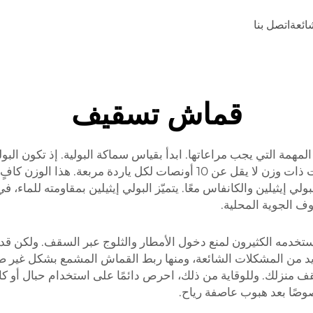
شائعة
اتصل بنا
قماش تسقيف
مهمة التي يجب مراعاتها. ابدأ بقياس سماكة البولية. إذ تكون البو
الظروف الجوية القاسية لفترة أطول. ابحث عن بوليّات ذات وزن لا يقل عن 10 
لي إيثيلين والكانفاس معًا. يتميّز البولي إيثيلين بمقاومته للماء، 
ف الجوية المحلية.
خدمه الكثيرون لمنع دخول الأمطار والثلوج عبر السقف. ولكن قد 
د من المشكلات الشائعة، ومنها ربط القماش المشمع بشكل غير ص
سقف منزلك. وللوقاية من ذلك، احرص دائمًا على استخدام حبال أو ك
صوصًا بعد هبوب عاصفة رياح.