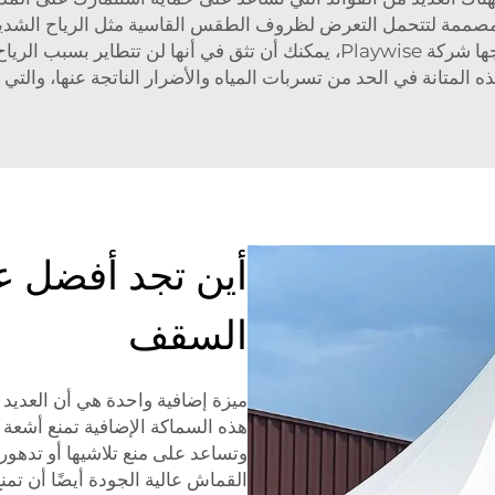
مصممة لتتحمل التعرض لظروف الطقس القاسية مثل الرياح الشديدة
عندما تختار قماشًا عالي الجودة مثل الأغطية التي تنتجها شركة Playwise، يمك
 المتانة في الحد من تسربات المياه والأضرار الناتجة عنها، والتي 
أين تجد أفضل 
السقف
هذه السماكة الإضافية تمنع أشعة
وتساعد على منع تلاشيها أو تدهور
القماش عالية الجودة أيضًا أن ت