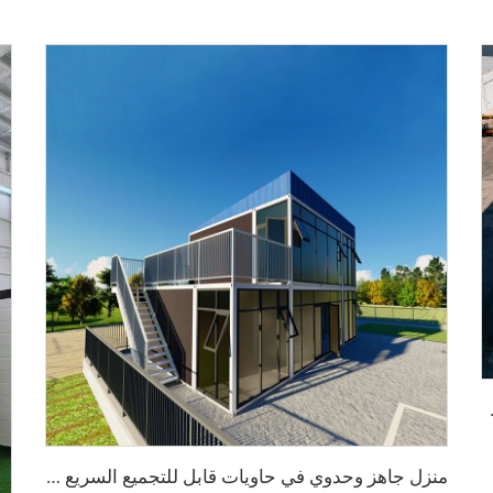
ات اللوجستية والتصنيع
م
نزل جاهز وحدوي في حاويات قابل للتجميع السريع | وحدة معيشية محمولة قابلة للطي للاستخدام السكني