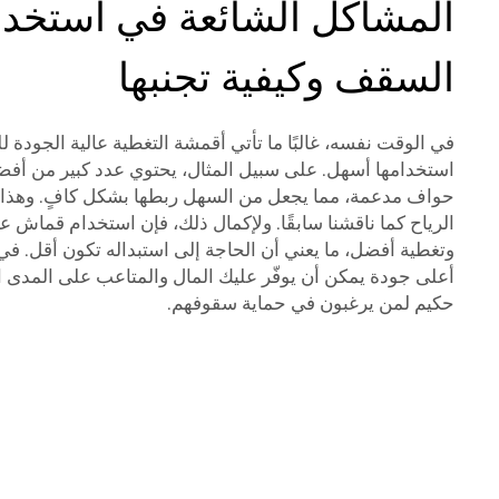
المشاكل الشائعة في استخدا
السقف وكيفية تجنبها
في الوقت نفسه، غالبًا ما تأتي أقمشة التغطية عالية الجودة
استخدامها أسهل. على سبيل المثال، يحتوي عدد كبير من أفض
حواف مدعمة، مما يجعل من السهل ربطها بشكل كافٍ. وهذا ب
الرياح كما ناقشنا سابقًا. ولإكمال ذلك، فإن استخدام قماش ع
وتغطية أفضل، ما يعني أن الحاجة إلى استبداله تكون أقل. في ا
أعلى جودة يمكن أن يوفّر عليك المال والمتاعب على المدى ال
حكيم لمن يرغبون في حماية سقوفهم.