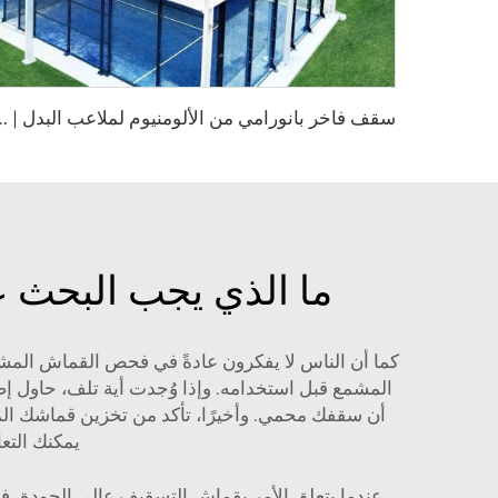
س
قف فاخر بانورامي من الألومنيوم لملاعب البدل | مظلة رياضية خارجية قابلة
ما الذي يجب البحث ع
كما أن الناس لا يفكرون عادةً في فحص القماش الم
أن سقفك محمي. وأخيرًا، تأكد من تخزين قماشك الم
يمكنك التع
عندما يتعلق الأمر بقماش التسقيف عالي الجودة، فهن