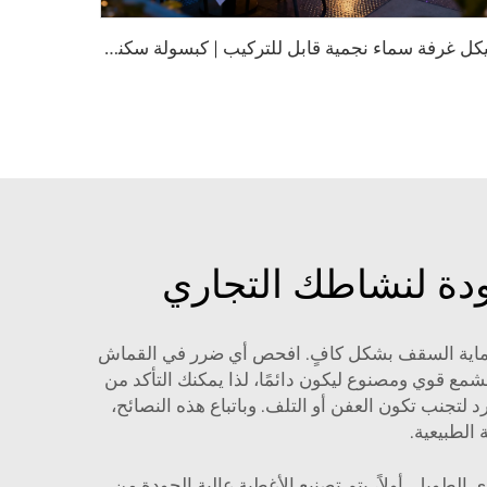
ه
يكل غرفة سماء نجمية قابل للتركيب | كبسولة سكنية شفافة عالية التأثير مصنوعة من البولي كربونات
ودة لنشاطك التجاري
 حماية السقف بشكل كافٍ. افحص أي ضرر في القماش
ل استخدامه. وإذا وُجدت أية تلف، حاول إصلاحها أو احصل على قماش مشمع جديد. إن قماش Playwise المشمع قوي ومصنوع ليكون دائمًا، لذا يمكنك التأكد من
جنب تكون العفن أو التلف. وباتباع هذه النصائح،
الطبيعية.
لطويل. أولاً، يتم تصنيع الأغطية عالية الجودة من