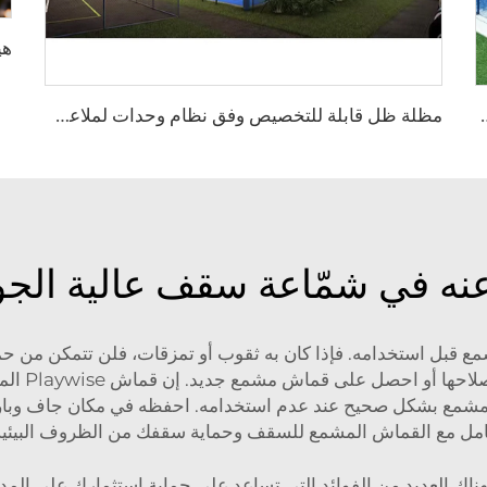
 للتخصيص وفق نظام وحدات لمشاريع الأندية الفاخرة لكرة المضرب
م
ظلة ظل قابلة للتخصيص وفق نظام وحدات لملاعب البدل | سقف متكامل من هيكل ألومنيوم مع حماية زجاجية لمرافق التنس الخارجية
نه في شمّاعة سقف عالية الج
شمع قبل استخدامه. فإذا كان به ثقوب أو تمزقات، فلن تتمكن من
المشمع قب
شمع بشكل صحيح عند عدم استخدامه. احفظه في مكان جاف وبارد لت
امل مع القماش المشمع للسقف وحماية سقفك من الظروف البيئية 
اك العديد من الفوائد التي تساعد على حماية استثمارك على المدى ا