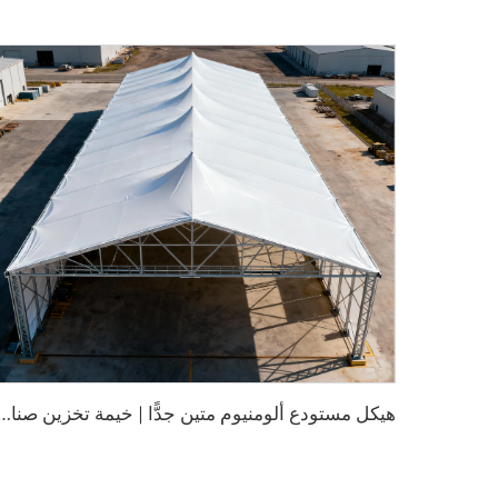
ه
يكل مستودع ألومنيوم متين جدًّا | خيمة تخزين صناعية ذات نطاق واضح للخدم