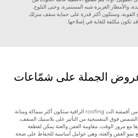
، والأمطار الغزيرة شبه المستمرة، وحتى الثلوج.
نك أن تثق في أنها لن تتطاير بسبب الرياح القوية، وستكون أكثر قدرة على حماية سقف منزلك
قد تكون مكلفة للغاية في إصلاحها.
عروض الجملة على شمّاعات
ميزة إضافية واحدة هي أن العديد من أقمشة الت roofing الراقية ستكون أكثر سماكة ومتانة.
 الشمس فوق البنفسجية من التأثير على بلاستيك السقف،
ها مع مرور الوقت. مقاومة العفن والعثة يمكن لقطعة
منع نمو العفن والعثة، وهي عوامل أساسية للحفاظ على صحة