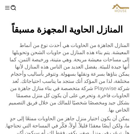
المنازل الحاوية المجهزة مسبقاً
المنازل الجاهزة من الحاويات هي أحدث نوع من أنماط
المعيشة. يتم بناء هذه المنازل من حاويات الشحن وتحويلها
إلى مساحات معيشة مريحة. وهي متينة، ورخيصة الثمن، كما
أنها جيدة للبيئة. يفضل العديد من الناس هذه المنازل لأنها
يمكن بناؤها بسرعة ونقلها بسهولة. وتتوفر بأساليب وأحجام
مختلفة، لذا من المؤكد أنك ستجد ما يناسب احتياجاتك. تُعد
شركة Playwise شركة متخصصة في بناء منازل جاهزة من
الحاويات فاخرة. وتحرص على أن يكون كل منزل مصممًا
بشكل جيد ومخصصًا شخصيًا للمالك من خلال فريق التصميم
الخاص بها.
يمكن أن يكون اختيار منزل جاهز من الحاويات ممتعًا إلى حدٍ
ما، ولكن أيضًا معقدًا قليلاً. أولاً، فكّر في المساحة التي تحتاجها.
هل ترغب في منزل صغير يكفي فقط لك، أم سيكون أكبر