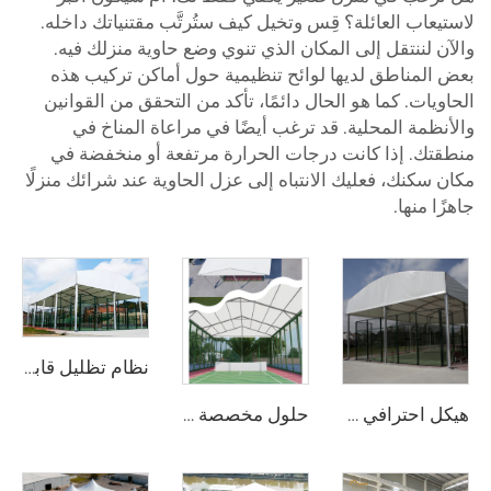
لاستيعاب العائلة؟ قِس وتخيل كيف ستُرتَّب مقتنياتك داخله.
والآن لننتقل إلى المكان الذي تنوي وضع حاوية منزلك فيه.
بعض المناطق لديها لوائح تنظيمية حول أماكن تركيب هذه
الحاويات. كما هو الحال دائمًا، تأكد من التحقق من القوانين
والأنظمة المحلية. قد ترغب أيضًا في مراعاة المناخ في
منطقتك. إذا كانت درجات الحرارة مرتفعة أو منخفضة في
مكان سكنك، فعليك الانتباه إلى عزل الحاوية عند شرائك منزلًا
جاهزًا منها.
نظام تظليل قابل للتركيب لملاعب البدل | هيكل رياضي بانورامي عالي المتانة للاستخدام طوال العام
هيكل احترافي لملاعب البادل المصنوع من الفولاذ والزجاج | غطاء خيمة رياضية خارجية مقاوم للماء مع غطاء ظلٍّ لمشاريع مرافق التنس
حلول مخصصة لملاعب البادل البانورامية ذات الجدران الزجاجية | مظلة رياضية من الفولاذ والألمنيوم مزودة بغطاء ظليل لمشاريع العمل في جميع الأحوال الجوية