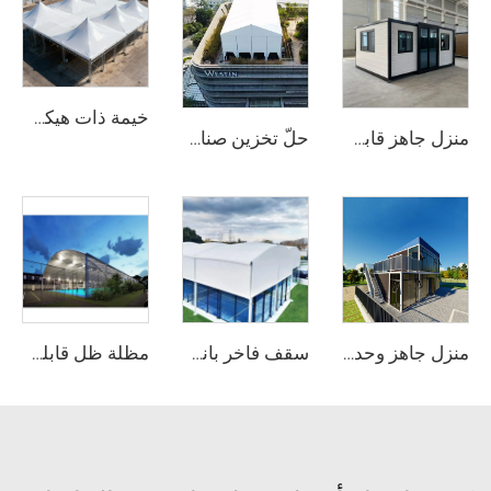
خيمة ذات هيكل مقاوم للرياح وعالية التحمل | مظلة خارجية واسعة النطاق توفر مأوى آمناً في مختلف الظروف الجوية
منزل جاهز قابل للتجميع السريع بطول 20 قدمًا | حلّ معيشي محمول مكوّن من 3 غرف نوم
حلّ تخزين صناعي وحدوي | مأوى بنائي قابل للتجميع السريع ومستودع مؤقت
منزل جاهز وحدوي في حاويات قابل للتجميع السريع | وحدة معيشية محمولة قابلة للطي للاستخدام السكني
سقف فاخر بانورامي من الألومنيوم لملاعب البدل | مظلة رياضية خارجية قابلة للتخصيص وفق نظام وحدات لمشاريع الأندية الفاخرة لكرة المضرب
مظلة ظل قابلة للتخصيص وفق نظام وحدات لملاعب البدل | سقف متكامل من هيكل ألومنيوم مع حماية زجاجية لمرافق التنس الخارجية