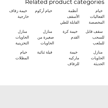
Related product categories
خيام
أنظمة
خيام أركوم
خيمة زفاف
الفعاليات
الأسقف
خارجية
المخصصة
القابلة للطي
سقف قابل
خيمة كرة
منازل
منازل
للسحب
القدم
صغيرة من
الحاويات
للملعب
الحاويات
التخزينية
منازل
خيمة
فيلة ثنائية
خيام
الحاويات
ماركيه
المظلات
الحديثة
للزفاف