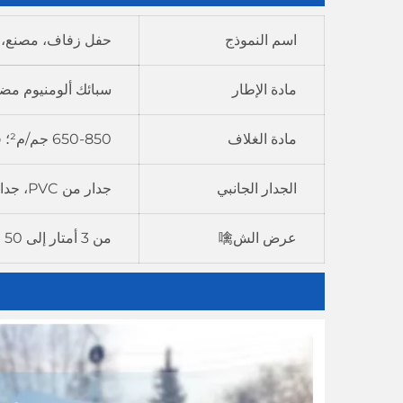
اسم النموذج
حفل زفاف، مصنع، 
مادة الإطار
سبائك ألومنيوم مض
مادة الغلاف
650-850 جم/م²؛ قماش PVC مطلي مزدوج؛ مقاوم للهب وفقًا لمعيار DIN 4102، M2، الدرجة B1
الجدار الجانبي
جدار من PVC، جدار زجاجي، جدار من ABS، جدار ساندويتش
عرض الش噙
من 3 أمتار إلى 50 مترًا