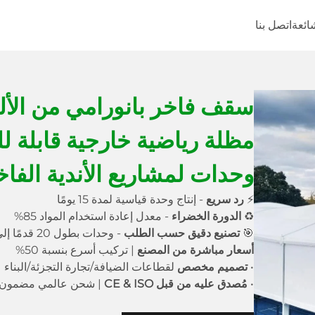
شائعة
اتصل بنا
سقف فاخر بانورامي من الألو
مظلة رياضية خارجية قابلة 
وحدات لمشاريع الأندية الف
⚡
رد سريع
- إنتاج وحدة قياسية لمدة 15 يومًا
♻
الدورة الخضراء
- معدل إعادة استخدام المواد 85%
🎯
تصنيع دقيق حسب الطلب
- وحدات بطول 20 قدمًا إلى مجمعات متعددة الطوابق
أسعار مباشرة من المصنع
| تركيب أسرع بنسبة 50%
•
تصميم مخصص
لقطاعات الضيافة/تجارة التجزئة/البناء
•
مُصدق عليه من قبل CE & ISO
| شحن عالمي مضمون