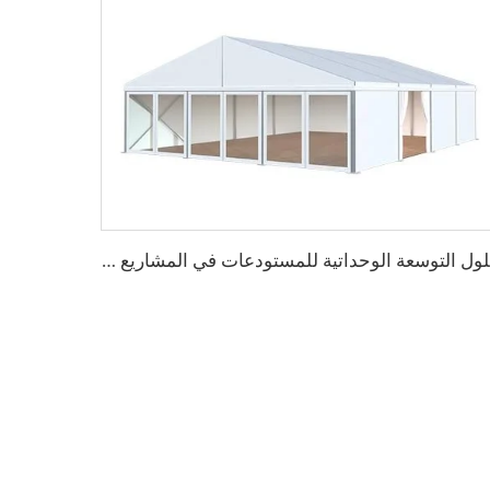
ح
لول التوسعة الوحداتية للمستودعات في المشاريع الصناعية | خيمة تخزين من PVC مقاومة للحريق لتوسيع الطاقة الإنتاجية للمصانع