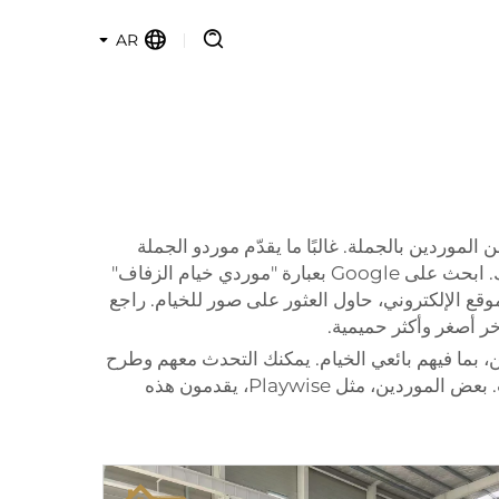
AR
 الموردين بالجملة. غالبًا ما يقدّم موردو الجملة
خيامًا بأسعار مخفضة، وبالتالي يمكنك توفير المال. يمكنك العثور على موردي هذه المنتجات عبر الإنترنت أو داخل مجتمعك. ابحث على Google بعبارة "موردي خيام الزفاف"
موقع الإلكتروني، حاول العثور على صور للخيام. راجع
ر أصغر وأكثر حميمية.
ن، بما فيهم بائعي الخيام. يمكنك التحدث معهم وطرح
الأسئلة. إنها وسيلة جيدة لرؤية الخيام بشكل مباشر وحتى لمس المواد. ولا تنسَ أن تستفسر عن خدمة التوصيل والتركيب. بعض الموردين، مثل Playwise، يقدمون هذه