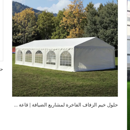
ح
لول خيم الزفاف الفاخرة لمشاريع الضيافة | قاعة ولائم بدون دعامات داخلية مع جدران جانبية زجاجية وديكور داخلي