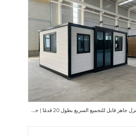
م
نزل جاهز قابل للتجميع السريع بطول 20 قدمًا | حلّ معيشي محمول مكوّن من 3 غرف نوم