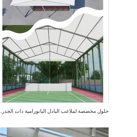
ح
لول مخصصة لملاعب البادل البانورامية ذات الجدران الزجاجية | مظلة رياض