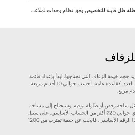
م
ظلة ظل قابلة للتخصيص وفق نظام وحدات لملاعب البدل | سقف متكامل من هيكل ألومنيوم مع حماية زجاجية لمرافق التنس الخارجية
للزفاف
حجم خيمة الزفاف التي تحتاجها. ابدأ بإعداد قائمة
بالضيوف للبدء. قم بإدراج الأشخاص الذين ترغب في دعوتهم. وبمجرد تحديد عدد المدعوين، يمكنك اختيار خيمة تناسب العدد. كقاعدة عامة، احسب حوالي 10 أقدام مربعة
ل ساحة رقص أو طاولة بوفيه. وستحتاج إلى مساحة
إضافية إذا أردت أن يتمكن الحضور من الرقص. كما أنه من الجيد إضافة ما يُعرف بمساحة «الاحتياط» لتحقيق الراحة — أي حوالي 20٪ أكثر من الحساب الأساسي. على سبيل
المثال، إذا كنت بحاجة إلى 1000 قدم مربع لاستيعاب 100 ضيف، وتعرف أن هناك تقديرًا إضافيًا بنسبة 20٪ يُضاف إلى هذا الرقم الأساسي، فابحث عن خيمة تقترب من 1200