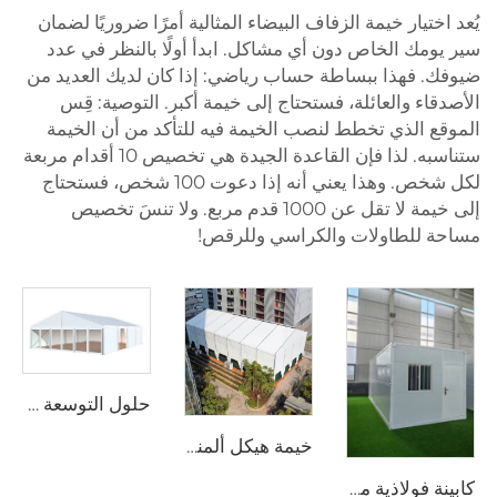
يُعد اختيار خيمة الزفاف البيضاء المثالية أمرًا ضروريًا لضمان
سير يومك الخاص دون أي مشاكل. ابدأ أولًا بالنظر في عدد
ضيوفك. فهذا ببساطة حساب رياضي: إذا كان لديك العديد من
الأصدقاء والعائلة، فستحتاج إلى خيمة أكبر. التوصية: قِس
الموقع الذي تخطط لنصب الخيمة فيه للتأكد من أن الخيمة
ستناسبه. لذا فإن القاعدة الجيدة هي تخصيص 10 أقدام مربعة
لكل شخص. وهذا يعني أنه إذا دعوت 100 شخص، فستحتاج
إلى خيمة لا تقل عن 1000 قدم مربع. ولا تنسَ تخصيص
مساحة للطاولات والكراسي وللرقص!
حلول التوسعة الوحداتية للمستودعات في المشاريع الصناعية | خيمة تخزين من PVC مقاومة للحريق لتوسيع الطاقة الإنتاجية للمصانع
خيمة هيكل ألمنيوم تعمل في جميع الأحوال الجوية | مظلة تجارية خالية من الدعامات لمواقف الزفاف الخارجية ومعارض المعارض التجارية
كابينة فولاذية متنقِّلة معبَّأة بشكل مسطّح | حاوية قابلة للطي بمقاس 20 قدمًا وتُركَّب بسرعة لمكتب متنقِّل وسكن موقع العمل