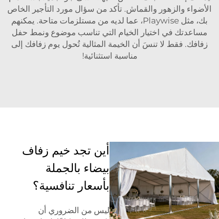
الأضواء والزهور والقماش. تأكد من سؤال مورد التأجير الخاص
بك، مثل Playwise، عما لديه من مستلزمات متاحة. يمكنهم
مساعدتك في اختيار الخيام التي تناسب موضوع ونمط حفل
زفافك. فقط لا تنسَ أن الخيمة المثالية تُحول يوم زفافك إلى
مناسبة استثنائية!
أين تجد خيم زفاف
بيضاء بالجملة
بأسعار تنافسية؟
ليس من الضروري أن