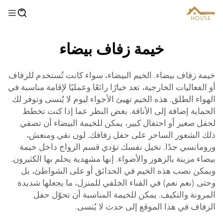
خيمة زفاف بيضاء
خيمة زفاف بيضاء. الخيم البيضاء، سواء كانت تُستخدم للزفاف
أو الفعاليات الخارجية، تعد خيارًا رائعًا وعمليًا لإقامة مناسبة في
الهواء الطلق. هذه الخيم تهيئ الأجواء ليوم لا يُنسى وتوفر لك
الحماية إضافة إلى الأناقة. بغض النظر عما إذا كنت تخطط
لحفل صغير أو احتفال كبير، يمكن للخيمة البيضاء أن تضفي
ذلك الشعور الساحر على حفل زفافك. لون نقي ومنعش،
ورومانسي جدًا. تخيل نفسك تؤدي قسم الزواج داخل خيمة
بيضاء مزينة بالزهور والأضواء. إنها مشهدية يحلم بها الكثيرون.
ويمكن نصب هذه الخيم في الحدائق أو على الشواطئ، بل
وحتى (نعم نعم) في الفناء الخلفي للمنزل، ما يجعلها شديدة
المرونة والتكيف. يمكن للخيمة المناسبة أن تحوّل حفل
الزفاف في هذا الموقع إلى حدث لا يُنسى.