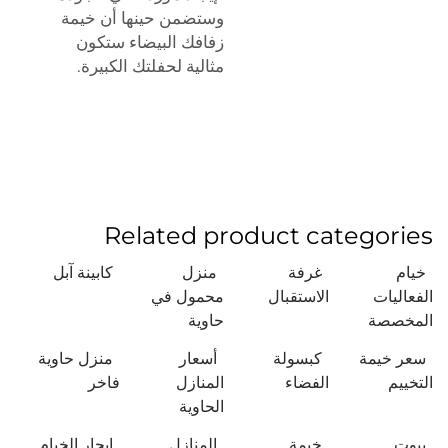
وستضمن حينها أن خيمة
زفافك البيضاء ستكون
مثالية لحفلتك الكبيرة.
Related product categories
خيام
غرفة
منزل
كابينة آبل
الفعاليات
الاستقبال
محمول في
المخصصة
حاوية
سعر خيمة
كبسولة
أسعار
منزل حاوية
التخييم
الفضاء
المنازل
فاخر
الحاوية
بيوت
خيمة
المنازل
إيجار الخيام