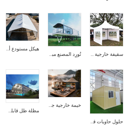
هيكل مستودع ألومنيوم متين جدًّا | خيمة تخزين صناعية ذات نطاق واضح للخدمات اللوجستية والتصنيع
سقيفة خارجية واسعة النطاق للفعاليات | هيكل معدني من الألومنيوم مقاوم للماء للاستخدام التجاري
تُورِد المصنع مباشرة بيوت خيام خارجية مقاومة للماء وبسقف صلب وفاخرة على شكل خيمة فندق
خيمة خارجية جاهزة قابلة للتخصيص | هيكل عالي الأداء مقاوم للماء ومُصمَّم لمجمعات الإجازات البيئية
مظلة ظل قابلة للتخصيص وفق نظام وحدات لملاعب البدل | سقف متكامل من هيكل ألومنيوم مع حماية زجاجية لمرافق التنس الخارجية
حلول حاويات قابلة للطي بمقاس 20 قدمًا معبَّأة بشكل مسطّح | منزل معدني معياري متين جدًّا لمكتب الموقع ومشاريع التخزين الصناعي