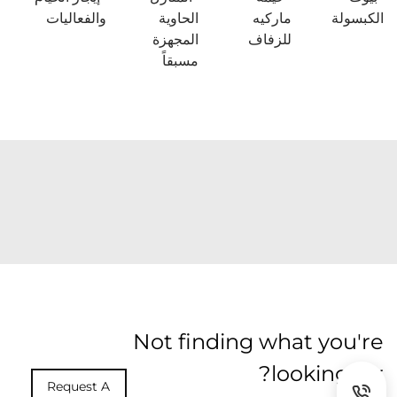
الكبسولة
ماركيه
الحاوية
والفعاليات
للزفاف
المجهزة
مسبقاً
Not finding what you're
looking for?
Request A