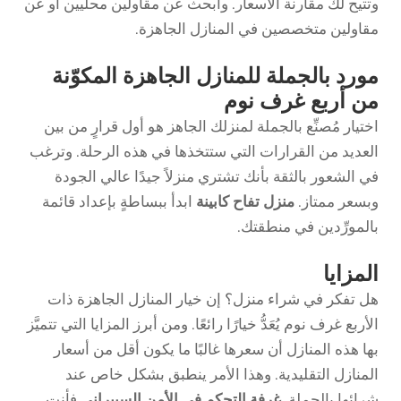
وتتيح لك مقارنة الأسعار. وابحث عن مقاولين محليين أو عن
مقاولين متخصصين في المنازل الجاهزة.
مورد بالجملة للمنازل الجاهزة المكوّنة
من أربع غرف نوم
اختيار مُصنِّع بالجملة لمنزلك الجاهز هو أول قرارٍ من بين
العديد من القرارات التي ستتخذها في هذه الرحلة. وترغب
في الشعور بالثقة بأنك تشتري منزلاً جيدًا عالي الجودة
وبسعر ممتاز.
منزل تفاح كابينة
ابدأ ببساطةٍ بإعداد قائمة
بالمورِّدين في منطقتك.
المزايا
هل تفكر في شراء منزل؟ إن خيار المنازل الجاهزة ذات
الأربع غرف نوم يُعَدُّ خيارًا رائعًا. ومن أبرز المزايا التي تتميَّز
بها هذه المنازل أن سعرها غالبًا ما يكون أقل من أسعار
المنازل التقليدية. وهذا الأمر ينطبق بشكل خاص عند
شرائها بالجملة.
غرفة التحكم في الأمن السيبراني
فأنت