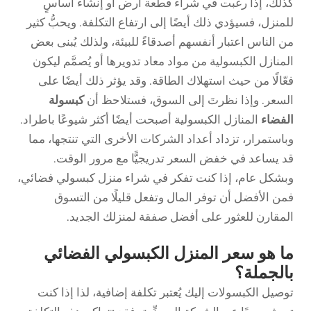
كذلك، إذا رغبت في شراء قطعة أرض أو إنشاء أساسٍ
للمنزل، فسيؤدي ذلك أيضًا إلى ارتفاع التكلفة. ويحبُّ كثير
من الناس اعتبار أنفسهم أصدقاءً للبيئة، ولذلك يُبنى بعض
المنازل الكبسولية من مواد معاد تدويرها أو يُصمَّم ليكون
فعّالًا من حيث استهلاك الطاقة. وقد يؤثر ذلك أيضًا على
السعر. وإذا نظرتَ إلى السوق، فستلاحظ أن
كبسولة
الفضاء
المنازل الكبسولية أصبحت أيضًا أكثر شيوعًا باطراد.
وباستمرار، تزداد أعداد الشركات الأخرى التي تنتجها، مما
قد يساعد في خفض السعر تدريجيًّا مع مرور الوقت.
وبشكل عام، إذا كنت تفكر في شراء منزل كبسولي فضائي،
فمن الأفضل أن توفر المال وتفعل قليلًا من التسوق
المقارن للعثور على أفضل صفقة لمنزلك الجديد.
ما هو سعر المنزل الكبسولي الفضائي
بالجملة؟
توصيل الكبسولات إليك يُعتبر تكلفة إضافية، لذا إذا كنت