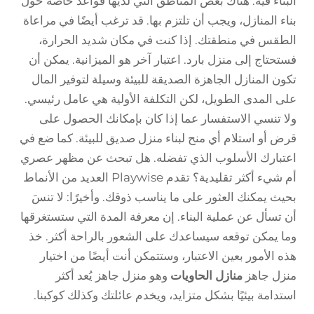
البناء فيه. هناك بعض المناطق التي لديها قواعد خاصة حول
بناء المنازل، ويجب أن تلتزم بها. قد ترغب أيضًا في مراعاة
الطقس في منطقتك. إذا كنت في مكان شديد الحرارة،
فستحتاج إلى منزل بارد. اعتبار آخر هو الميزانية. يمكن أن
تكون المنازل الجاهزة الصديقة للبيئة وسيلة لتوفير المال
على المدى الطويل، لكن التكلفة الأولية هي عامل رئيسي.
ولا تنسي الاستفسار عما إذا كان بإمكانك الحصول على
قرض أو استلام أي منح لبناء منزل صديق للبيئة. كما ضع في
اعتبارك الأسلوب الذي تفضله. هل تبحث عن مظهر عصري
أم شيء أكثر تقليدية؟ تقدم Playwise العديد من الأنماط
بحيث يمكنك العثور على ما يناسب ذوقك. وأخيرًا: لا تنسَ
أن تسأل عن عملية البناء. إن معرفة المدة التي ستستغرقها
وما يمكن توقعه سيساعدك على الشعور بالراحة أكثر. خذ
هذه الأمور بعين الاعتبار، وستتمكن أنت أيضًا من اختيار
منزل جاهز
منازل الحاويات
وهو منزل جاهز يُعد أكثر
استدامة بيئيًا بشكل متزايد، ويخدم عائلتك وكذلك كوكبنا.