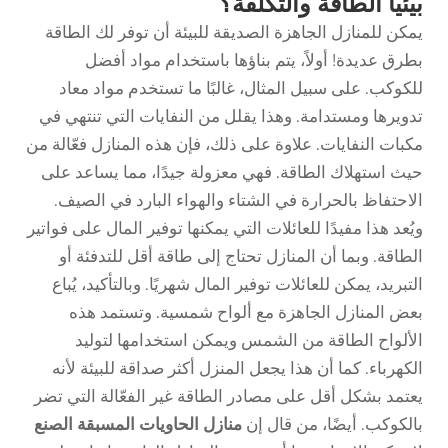
بيئيًا الطاقة والتكلفة؟
يمكن للمنازل الجاهزة الصديقة للبيئة أن توفر لك الطاقة
بطرق عديدة! أولاً، يتم بناؤها باستخدام مواد أفضل
للكوكب. على سبيل المثال، غالبًا ما تستخدم مواد معاد
تدويرها ومستدامة. وهذا يقلل من النفايات التي تنتهي في
مكبات النفايات. علاوة على ذلك، فإن هذه المنازل فعّالة من
حيث استهلاك الطاقة. فهي معزولة جيدًا، مما يساعد على
الاحتفاظ بالحرارة في الشتاء والهواء البارد في الصيف.
ويُعد هذا مفيدًا للعائلات التي يمكنها توفير المال على فواتير
الطاقة. وبما أن المنازل تحتاج إلى طاقة أقل للتدفئة أو
التبريد، يمكن للعائلات توفير المال شهريًا. وبالتأكيد، يُباع
بعض المنازل الجاهزة مع ألواح شمسية. وتستمد هذه
الألواح الطاقة من الشمس ويمكن استخدامها لتوليد
الكهرباء. كما أن هذا يجعل المنزل أكثر صداقة للبيئة لأنه
يعتمد بشكل أقل على مصادر الطاقة غير الفعّالة التي تضر
بالكوكب. أيضًا، من قال إن
منازل الحاويات المسبقة الصنع