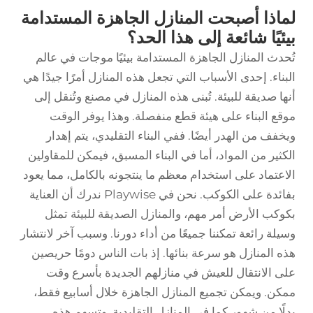
لماذا أصبحت المنازل الجاهزة المستدامة
بيئيًا شائعة إلى هذا الحد؟
تُحدث المنازل الجاهزة المستدامة بيئيًا موجات في عالم
البناء. إحدى الأسباب التي تجعل هذه المنازل أمرًا جيدًا هي
أنها صديقة للبيئة. تُبنى هذه المنازل في مصنع وتُنقل إلى
موقع البناء على هيئة قطع منفصلة. وهذا يوفر الوقت
ويخفف من الهدر أيضًا. ففي البناء التقليدي، يتم إهدار
الكثير من المواد، أما في البناء المسبق، فيمكن للمقاولين
الاعتماد على استخدام معظم ما ينتجونه بالكامل، مما يعود
بفائدة على الكوكب. نحن في Playwise ندرك أن العناية
بكوكب الأرض أمر مهم، والمنازل الصديقة للبيئة تمثل
وسيلة رائعة تمكننا جميعًا من أداء دورنا. وسبب آخر لانتشار
هذه المنازل هو سرعة بنائها. إذ بات الناس دومًا حريصين
على الانتقال للعيش في منازلهم الجديدة بأسرع وقت
ممكن. ويمكن تجميع المنازل الجاهزة خلال أسابيع فقط،
بدلًا من شهور كما في المنازل التقليدية. وتسهم هذه