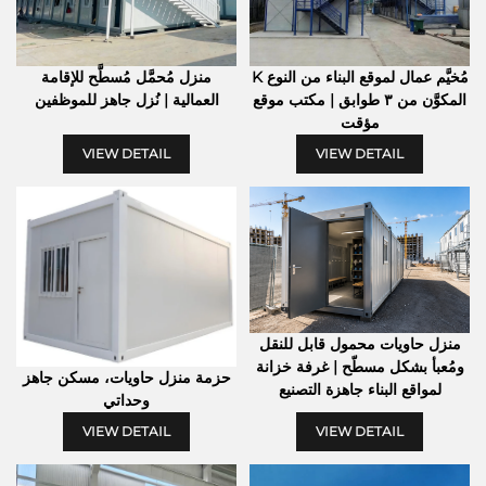
مُخيَّم عمال لموقع البناء من النوع K
منزل مُحمَّل مُسطَّح للإقامة
المكوَّن من ٣ طوابق | مكتب موقع
العمالية | نُزل جاهز للموظفين
مؤقت
VIEW DETAIL
VIEW DETAIL
منزل حاويات محمول قابل للنقل
ومُعبأ بشكل مسطّح | غرفة خزانة
حزمة منزل حاويات، مسكن جاهز
لمواقع البناء جاهزة التصنيع
وحداتي
VIEW DETAIL
VIEW DETAIL