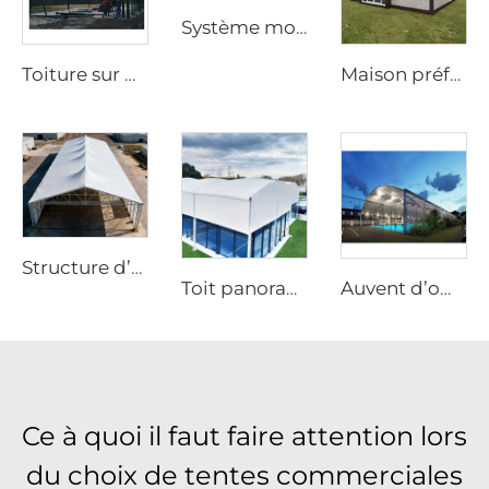
Système modulaire d’ombrage pour courts de padel | Enceinte sportive panoramique haute résistance pour une pratique toute l’année
Toiture sur mesure pour terrain de padel en acier et verre | Structure en aluminium résistante au vent avec volet d’ombrage pour installations sportives en extérieur
Maison préfabriquée moderne à 3 chambres | Maison container habitable extensible de 20 pieds pour une vie durable
Structure d’entrepôt en aluminium robuste | Tente industrielle de stockage à portée libre pour la logistique et la fabrication
Toit panoramique en aluminium de luxe pour terrain de padel | Auvent sportif extérieur modulaire personnalisé pour projets de clubs de tennis haut de gamme
Auvent d’ombrage personnalisé et modulaire pour terrain de padel | Toit à structure intégrée en aluminium avec protection vitrée pour installations extérieures de tennis
Ce à quoi il faut faire attention lors
du choix de tentes commerciales