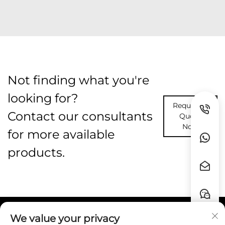
Not finding what you're
looking for?
Request A
Contact our consultants
Quote
Now
for more available
products.
We value your privacy
Liens rapides