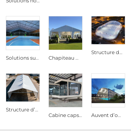
Solutions hôtelières de capsules spatiales de luxe pour projets de station balnéaire | Mini-maison mobile personnalisée pour un hébergement de glamping haut de gamme et un tourisme éco-responsable
Structure de dôme aéré écoénergétique | Enceinte professionnelle pour installations sportives tout-temps
Solutions sur mesure de structure pour terrain de padel | Auvent sportif en acier et verre avec volet d’ombrage et châssis en aluminium résistant au vent
Chapiteau modulaire pour mariages | Tente événementielle étanche à montage rapide pour solutions commerciales festives et festivals
Structure d’entrepôt en aluminium robuste | Tente industrielle de stockage à portée libre pour la logistique et la fabrication
Cabine capsule préfabriquée entièrement équipée | Cabine moderne pour chambre d’hôtel à déploiement rapide
Auvent d’ombrage personnalisé et modulaire pour terrain de padel | Toit à structure intégrée en aluminium avec protection vitrée pour installations extérieures de tennis