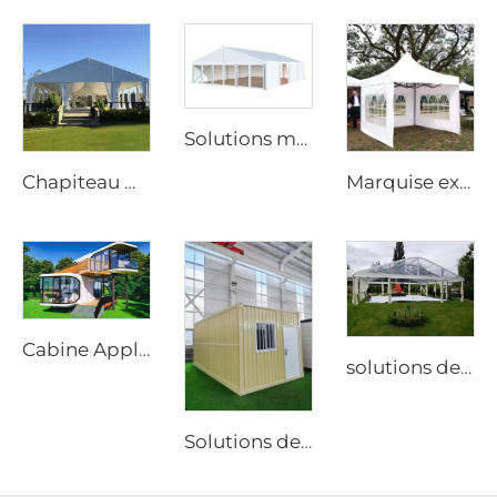
Solutions modulaires d’extension d’entrepôt pour projets industriels | Tente de stockage en PVC ignifuge pour l’augmentation de la capacité des usines
Chapiteau modulaire pour mariages | Tente événementielle étanche à montage rapide pour solutions commerciales festives et festivals
Marquise extérieure à grande échelle pour événements | Structure étanche à ossature en aluminium à usage commercial
Cabine Apple modulaire à montage rapide | Pièce métallique préfabriquée portable robuste pour des projets de glamping haut de gamme et d’hôtels modernes
solutions de chapiteau de mariage pour 100 à 110 invités | Tente événementielle en aluminium blanc avec panneaux panoramiques transparents pour banquets de luxe
Solutions de conteneurs pliables en kit plat de 20 pi | Maison métallique modulaire robuste pour bureaux de chantier et projets de stockage industriel