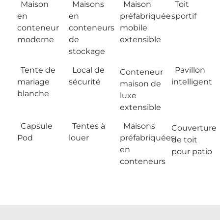
Maison
Maisons
Maison
Toit
en
en
préfabriquée
sportif
conteneur
conteneurs
mobile
moderne
de
extensible
stockage
Tente de
Local de
Pavillon
Conteneur
mariage
sécurité
intelligent
maison de
blanche
luxe
extensible
Capsule
Tentes à
Maisons
Couverture
Pod
louer
préfabriquées
de toit
en
pour patio
conteneurs