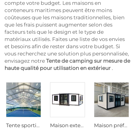
compte votre budget. Les maisons en
conteneurs maritimes peuvent être moins
coûteuses que les maisons traditionnelles, bien
que les frais puissent augmenter selon des
facteurs tels que le design et le type de
matériaux utilisés. Faites une liste de vos envies
et besoins afin de rester dans votre budget. Si
vous recherchez une solution plus personnalisée,
envisagez notre
Tente de camping sur mesure de
haute qualité pour utilisation en extérieur
.
Tente sportive sur mesure au prix usine | Hall de badminton à structure en aluminium à montage rapide pour sites commerciaux
Maison extensible | Studio préfabriqué en conteneur à montage rapide pour une vie nomade et des sites commerciaux
Maison préfabriquée à montage rapide de 20 pieds | Solution mobile habitable portable à 3 chambres