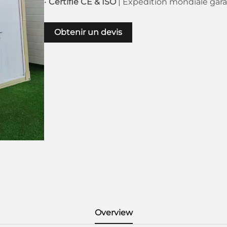
•
Certifié CE & ISO
| Expédition mondiale gara
Obtenir un devis
Overview