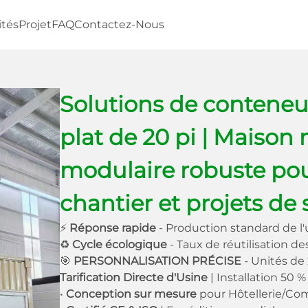
ités
Projet
FAQ
Contactez-Nous
Solutions de conteneur
plat de 20 pi | Maison
modulaire robuste po
chantier et projets de 
⚡
Réponse rapide
- Production standard de l'
♻
Cycle écologique
- Taux de réutilisation d
🎯
PERSONNALISATION PRÉCISE
- Unités de
Tarification Directe d'Usine
| Installation 50 %
•
Conception sur mesure
pour Hôtellerie/Co