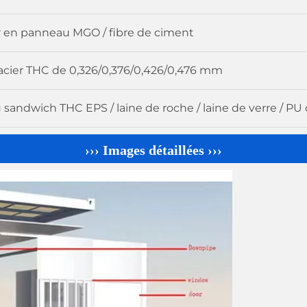
 en panneau MGO / fibre de ciment
d'acier THC de 0,326/0,376/0,426/0,476 mm
sandwich THC EPS / laine de roche / laine de verre / P
››› Images détaillées ›››