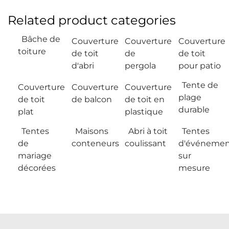
Related product categories
Bâche de
Couverture
Couverture
Couverture
toiture
de toit
de
de toit
d'abri
pergola
pour patio
Tente de
Couverture
Couverture
Couverture
plage
de toit
de balcon
de toit en
durable
plat
plastique
Tentes
Maisons
Abri à toit
Tentes
de
conteneurs
coulissant
d'événemen
mariage
sur
décorées
mesure