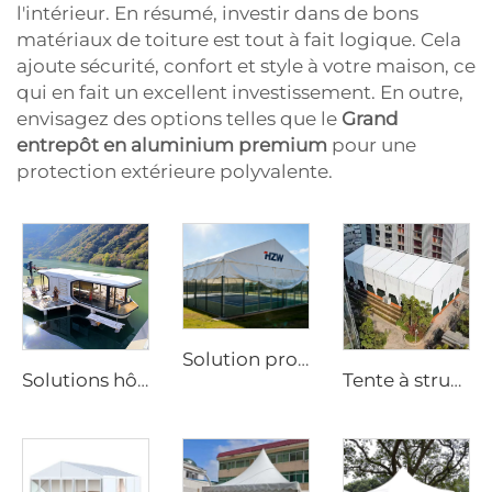
l'intérieur. En résumé, investir dans de bons
matériaux de toiture est tout à fait logique. Cela
ajoute sécurité, confort et style à votre maison, ce
qui en fait un excellent investissement. En outre,
envisagez des options telles que le
Grand
entrepôt en aluminium premium
pour une
protection extérieure polyvalente.
Solution professionnelle de toiture pour courts de sport | Couverture industrielle en aluminium pour arènes
Solutions hôtelières de capsules spatiales de luxe pour projets de station balnéaire | Mini-maison mobile personnalisée pour un hébergement de glamping haut de gamme et un tourisme éco-responsable
Tente à structure en aluminium tout temps | Auvent commercial sans poteau pour réception de mariage en extérieur et salon professionnel