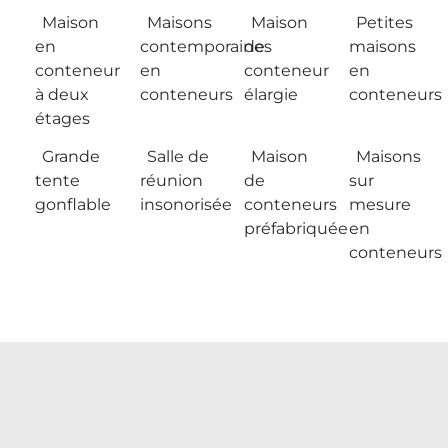
Maison
Maisons
Maison
Petites
en
contemporaines
de
maisons
conteneur
en
conteneur
en
à deux
conteneurs
élargie
conteneurs
étages
Grande
Salle de
Maison
Maisons
tente
réunion
de
sur
gonflable
insonorisée
conteneurs
mesure
préfabriquée
en
conteneurs