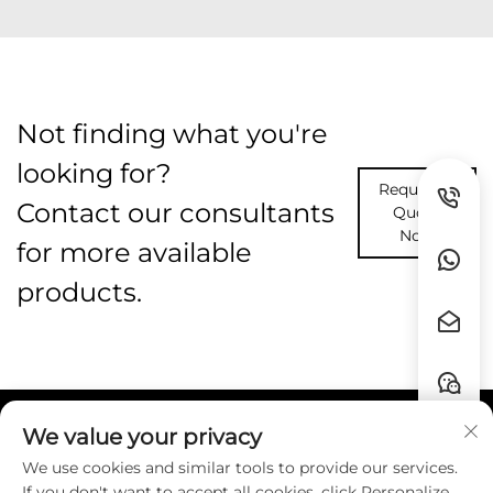
Not finding what you're
looking for?
Request A
Contact our consultants
Quote
Now
for more available
products.
We value your privacy
Liens rapides
We use cookies and similar tools to provide our services.
If you don't want to accept all cookies, click Personalize