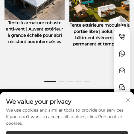
Tente à armature robuste
Tente extérieure modulaire à
anti-vent | Auvent extérieur
portée libre | Solution de
à grande échelle pour abri
bâtiment événementiel
résistant aux intempéries
permanent et temporaire
We value your privacy
Liens rapides
We use cookies and similar tools to provide our services.
If you don't want to accept all cookies, click Personalize
CONTACT
cookies.