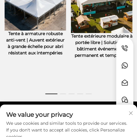
Tente à armature robuste
Tente extérieure modulaire à
anti-vent | Auvent extérieur
portée libre | Solution de
à grande échelle pour abri
bâtiment événementiel
résistant aux intempéries
permanent et temporaire
We value your privacy
Liens rapides
We use cookies and similar tools to provide our services.
If you don't want to accept all cookies, click Personalize
CONTACT
cookies.