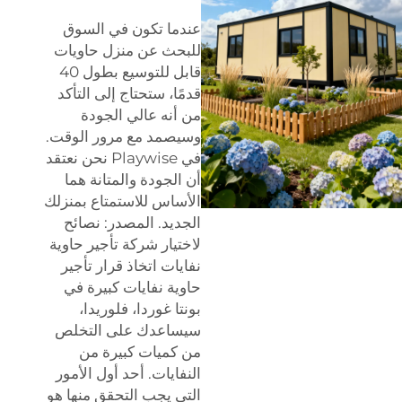
عندما تكون في السوق
للبحث عن منزل حاويات
قابل للتوسيع بطول 40
قدمًا، ستحتاج إلى التأكد
من أنه عالي الجودة
وسيصمد مع مرور الوقت.
في Playwise نحن نعتقد
أن الجودة والمتانة هما
الأساس للاستمتاع بمنزلك
الجديد. المصدر: نصائح
لاختيار شركة تأجير حاوية
نفايات اتخاذ قرار تأجير
حاوية نفايات كبيرة في
بونتا غوردا، فلوريدا،
سيساعدك على التخلص
من كميات كبيرة من
النفايات. أحد أول الأمور
التي يجب التحقق منها هو