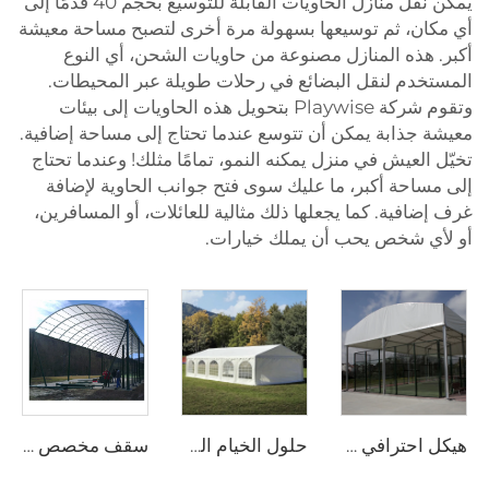
يمكن نقل منازل الحاويات القابلة للتوسيع بحجم 40 قدمًا إلى
أي مكان، ثم توسيعها بسهولة مرة أخرى لتصبح مساحة معيشة
أكبر. هذه المنازل مصنوعة من حاويات الشحن، أي النوع
المستخدم لنقل البضائع في رحلات طويلة عبر المحيطات.
وتقوم شركة Playwise بتحويل هذه الحاويات إلى بيئات
معيشة جذابة يمكن أن تتوسع عندما تحتاج إلى مساحة إضافية.
تخيّل العيش في منزل يمكنه النمو، تمامًا مثلك! وعندما تحتاج
إلى مساحة أكبر، ما عليك سوى فتح جوانب الحاوية لإضافة
غرف إضافية. كما يجعلها ذلك مثالية للعائلات، أو المسافرين،
أو لأي شخص يحب أن يملك خيارات.
هيكل احترافي لملاعب البادل المصنوع من الفولاذ والزجاج | غطاء خيمة رياضية خارجية مقاوم للماء مع غطاء ظلٍّ لمشاريع مرافق التنس
حلول الخيام الفاخرة للفعاليات الخاصة بالزفاف ومشاريع الضيافة | قاعة ولائم جاهزة بحجم كبير لمراكز الاستجمام الخارجية
سقف مخصص لملاعب البادل المصنوع من الفولاذ والزجاج | هيكل ألمنيوم مقاوم للرياح مع غطاء ظليل لمنشآت الرياضة الخارجية