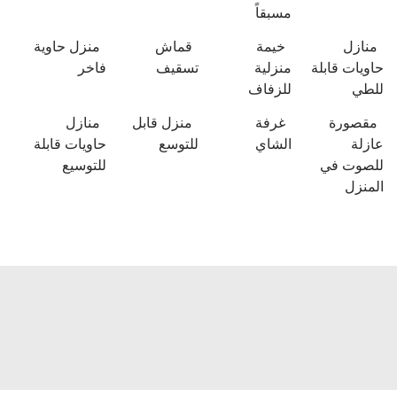
مسبقاً
منازل
خيمة
قماش
منزل حاوية
حاويات قابلة
منزلية
تسقيف
فاخر
للطي
للزفاف
مقصورة
غرفة
منزل قابل
منازل
عازلة
الشاي
للتوسع
حاويات قابلة
للصوت في
للتوسيع
المنزل