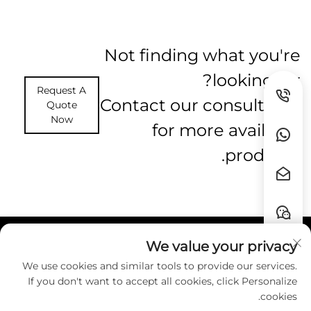
Not finding what you're
looking for?
Request A
Contact our consultants
Quote
Now
for more available
products.
We value your privacy
روابط سريعة
We use cookies and similar tools to provide our services.
If you don't want to accept all cookies, click Personalize
اتصل بنا
cookies.