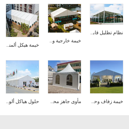
نظام تظليل قابل للتركيب لملاعب البدل | هيكل رياضي بانورامي عالي المتانة للاستخدام طوال العام
خيمة خارجية وحدوية ذات نطاق واضح | حلّ هيكل حدث دائم أو مؤقت
خيمة هيكل ألمنيوم تعمل في جميع الأحوال الجوية | مظلة تجارية خالية من الدعامات لمواقف الزفاف الخارجية ومعارض المعارض التجارية
خيمة زفاف وحدوية | خيمة مناسبات مقاومة للعوامل الجوية وتجميعها سريع لمجموعة حلول تجارية للحفلات والمهرجانات
مأوى جاهز محمول لمواقع المعارض | خيمة قابلة للنقل وتجميع سريع بإطار من أنابيب الألومنيوم لمعارض التجارة
حلول هياكل ألومنيوم متعددة الوظائف | خيمة تخزين صناعية واسعة النطاق وخيمة فاخرة للمناسبات الخارجية لمشاريع الحفلات