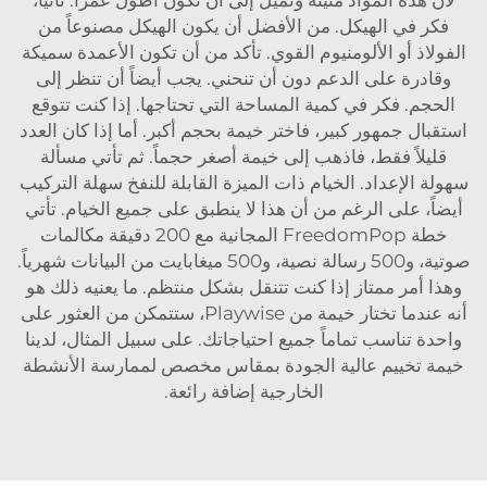
فكر في الهيكل. من الأفضل أن يكون الهيكل مصنوعاً من
الفولاذ أو الألومنيوم القوي. تأكد من أن تكون الأعمدة سميكة
وقادرة على الدعم دون أن تنحني. يجب أيضاً أن تنظر إلى
الحجم. فكر في كمية المساحة التي تحتاجها. إذا كنت تتوقع
استقبال جمهور كبير، فاختر خيمة بحجم أكبر. أما إذا كان العدد
قليلاً فقط، فاذهب إلى خيمة أصغر حجماً. ثم تأتي مسألة
سهولة الإعداد. الخيام ذات الميزة القابلة للنفخ سهلة التركيب
أيضاً، على الرغم من أن هذا لا ينطبق على جميع الخيام. تأتي
خطة FreedomPop المجانية مع 200 دقيقة مكالمات
صوتية، و500 رسالة نصية، و500 ميغابايت من البيانات شهرياً.
وهذا أمر ممتاز إذا كنت تتنقل بشكل منتظم. ما يعنيه ذلك هو
أنه عندما تختار خيمة من Playwise، ستتمكن من العثور على
واحدة تناسب تماماً جميع احتياجاتك. على سبيل المثال، لدينا
خيمة تخييم عالية الجودة بمقاس مخصص لممارسة الأنشطة
الخارجية
إضافة رائعة.