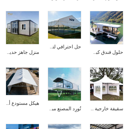
حل احترافي لتغطية ملاعب الرياضة | غطاء صناعي من الألومنيوم لملاعب المنافسات
حلول فندق كبسولات فضائية فاخرة لمشاريع المنتجعات | منزل صغير متنقِّل مخصَّص لخدمات التخييم الفاخر عالي الجودة والسياحة البيئية
منزل جاهز حديث مكوّن من 3 غرف نوم | منزل معيشي قابل للتوسيع بطول 20 قدمًا في حاوية لأسلوب حياة مستدام
هيكل مستودع ألومنيوم متين جدًّا | خيمة تخزين صناعية ذات نطاق واضح للخدمات اللوجستية والتصنيع
سقيفة خارجية واسعة النطاق للفعاليات | هيكل معدني من الألومنيوم مقاوم للماء للاستخدام التجاري
تُورِد المصنع مباشرة بيوت خيام خارجية مقاومة للماء وبسقف صلب وفاخرة على شكل خيمة فندق