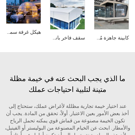
هيكل غرفة سماء نجمية قابل للتركيب | كبسولة سكنية شفافة عالية التأثير مصنوعة من البولي كربونات
كابينة جاهزة مُجهَّزة بالكامل على شكل كبسولة | كابينة غرفة فندقية عصرية قابلة للنشر السريع
سقف فاخر بانورامي من الألومنيوم لملاعب البدل | مظلة رياضية خارجية قابلة للتخصيص وفق نظام وحدات لمشاريع الأندية الفاخرة لكرة المضرب
ما الذي يجب البحث عنه في خيمة مظلة
متينة لتلبية احتياجات عملك
عند اختيار خيمة تجارية مظللة لأغراض عملك، ستحتاج إلى
أخذ بعض الأمور بعين الاعتبار. أولاً، تحقق من المادة. يجب أن
تكون الخيمة مصنوعة من قماش قوي يمكنه تحمل الرياح
والأمطار. ابحث عن الخيام المصنوعة من البوليستر أو الفينيل،
لأن هذه المواد متينة وتميل إلى أن تكون أطول عمراً. ثانياً،