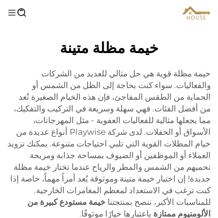
خيمة مظلة متينة
خيمة مظلة قوية هي حل مثالي للعديد من الشركات
والفعاليات. سواء كنت بحاجة إلى الظل من الشمس أو
الحماية من الطقس المفاجئ، فإن هذه الخيام الصغيرة تُعد
من أفضل الفئات. فهي سهلة وسريعة في التركيب والتفكيك،
مما يجعلها مثالية للفعاليات العفوية - مثل المهرجانات،
الأسواق أو الحفلات. لدى شركة Playwise أنواع عديدة من
خيام المظلات القوية التي تلبي احتياجات متنوعة. يمكنك تزويد
العملاء أو الموظفين أو الضيوف بمساحة جذابة ومريحة
تحميهم من الشمس والمطر والرياح عندما تختار خيمة مظلة
جديدة! إن اختيار خيمة متينة وموثوقة يُعد أمراً مهماً، خاصة إذا
كنت ترغب في الاستعداد لمعظم المغامرات الخارجية.
للمناسبات الأكبر، ننصح بمنتجتنا
خيمة مستودع كبيرة من
الألومنيوم ممتازة
باعتبارها خيارًا موثوقًا.