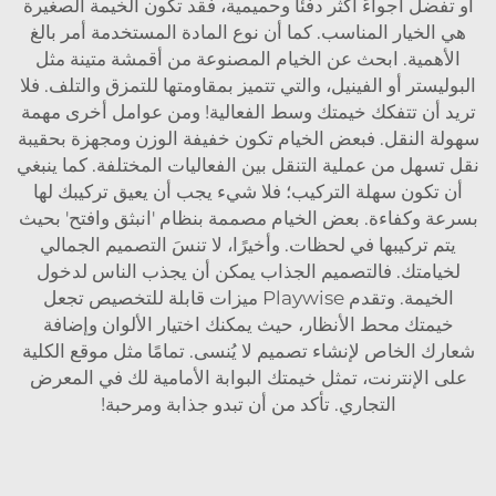
أو تفضل أجواءً أكثر دفئًا وحميمية، فقد تكون الخيمة الصغيرة
هي الخيار المناسب. كما أن نوع المادة المستخدمة أمر بالغ
الأهمية. ابحث عن الخيام المصنوعة من أقمشة متينة مثل
البوليستر أو الفينيل، والتي تتميز بمقاومتها للتمزق والتلف. فلا
تريد أن تتفكك خيمتك وسط الفعالية! ومن عوامل أخرى مهمة
سهولة النقل. فبعض الخيام تكون خفيفة الوزن ومجهزة بحقيبة
نقل تسهل من عملية التنقل بين الفعاليات المختلفة. كما ينبغي
أن تكون سهلة التركيب؛ فلا شيء يجب أن يعيق تركيبك لها
بسرعة وكفاءة. بعض الخيام مصممة بنظام 'انبثق وافتح' بحيث
يتم تركيبها في لحظات. وأخيرًا، لا تنسَ التصميم الجمالي
لخيامتك. فالتصميم الجذاب يمكن أن يجذب الناس لدخول
الخيمة. وتقدم Playwise ميزات قابلة للتخصيص تجعل
خيمتك محط الأنظار، حيث يمكنك اختيار الألوان وإضافة
شعارك الخاص لإنشاء تصميم لا يُنسى. تمامًا مثل موقع الكلية
على الإنترنت، تمثل خيمتك البوابة الأمامية لك في المعرض
التجاري. تأكد من أن تبدو جذابة ومرحبة!