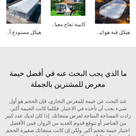
كابينة تفاح معيارية سريعة التركيب | غرفة معدنية جاهزة متينة ومتنقِّلة لمشاريع التخييم الفاخر والفنادق الحديثة
هيكل قبة هوائية فعّالة من حيث استهلاك الطاقة | غلاف احترافي لمنشآت رياضية تعمل في جميع الأحوال الجوية
هيكل مستودع ألومنيوم صناعي | حلّ تخزين دائم أو مؤقت ذي نطاق واسع
ما الذي يجب البحث عنه في أفضل خيمة
معرض للمشترين بالجملة
عند البحث عن خيمة للمعرض التجاري، فإن الحجم هو أول
شيء يجب أن تأخذه في الاعتبار. فكلما كانت الخيمة أكبر،
زادت المساحة المتاحة لعرض منتجاتك. إذا كان لديك عدد كبير
من العناصر أو تتوقع قدوم العديد من الزوار، فمن الأفضل
اختيار خيمة بحجم أكبر. ولكن إن كانت منتجاتك صغيرة الحجم