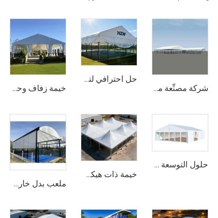
حل احترافي لتغطية ملاعب الرياضة | غطاء صناعي من الألومنيوم لملاعب المنافسات
شركة مصنِّعة محترفة لأجنحة الزفاف | خيمة ولائم ذات نطاق واضح وفق المعايير الأوروبية وخيمة دفيئة شفافة للفعاليات
خيمة زفاف وحدوية | خيمة مناسبات مقاومة للعوامل الجوية وتجميعها سريع لمجموعة حلول تجارية للحفلات والمهرجانات
حلول التوسعة الوحداتية للمستودعات في المشاريع الصناعية | خيمة تخزين من PVC مقاومة للحريق لتوسيع الطاقة الإنتاجية للمصانع
خيمة ذات هيكل مقاوم للرياح وعالية التحمل | مظلة خارجية واسعة النطاق توفر مأوى آمناً في مختلف الظروف الجوية
ملعب بدل خارجي وحدوي مخصص مع سقف | منشأة بدل تنس محمولة مقاومة للمطر لمراكز المنتجعات الفاخرة ومراكز الرياضة