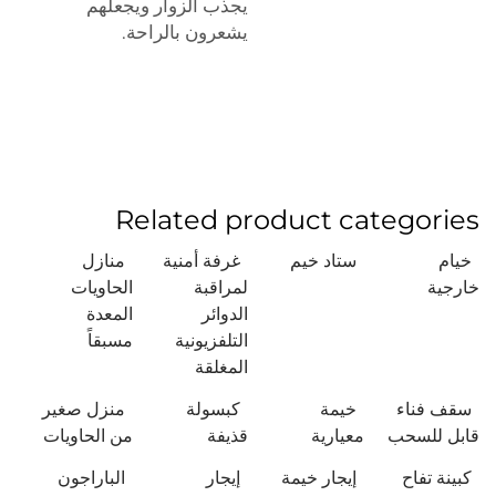
يجذب الزوار ويجعلهم
يشعرون بالراحة.
Related product categories
خيام
ستاد خيم
غرفة أمنية
منازل
خارجية
لمراقبة
الحاويات
الدوائر
المعدة
التلفزيونية
مسبقاً
المغلقة
سقف فناء
خيمة
كبسولة
منزل صغير
قابل للسحب
معيارية
قذيفة
من الحاويات
كبينة تفاح
إيجار خيمة
إيجار
الباراجون