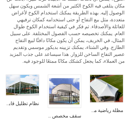
مكان يتلقى فيه الكوخ الكثير من أشعة الشمس ويكون سهل
الوصول إليه. بهذه الطريقة يمكنك استخدام الكوخ لأغراض
متعددة، مثل بيع التفاح أو حتى استخدامه كمكان ترفيهي
للعائلة والأصدقاء. ثم فكر في كيفية استخدام الكوخ طوال
العام. يمكنك تخصيصه حسب الفصول المختلفة. على سبيل
المثال، في الخريف، يمكن أن يكون مكانًا دافئًا لبيع التفاح
الطازج. وفي الشتاء، يمكنك تزيينه بديكور موسمي وتقديم
عصير التفاح الساخن للزوار. هذا سيساعد على جذب المزيد
من العملاء، كما يجعل كشكك مكانًا ممتعًا للوجود فيه.
نظام تظليل قابل للتركيب لملاعب البدل | هيكل رياضي بانورامي عالي المتانة للاستخدام طوال العام
مظلة رياضية مقاومة للماء وعالية التحمل | مأوى خارجي واسع النطاق للفعاليات مع شعار مخصص
سقف مخصص لملاعب البدل بأسعار المصنع | غطاء هيكلي ألومنيوم لتجميع سريع لتطوير مواقع الرياضة في الهواء الطلق