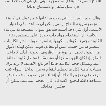
التفاح السريعة البناء ليست مجرد مبنى؛ بل هي فرصتك للنمو
في عمل مذهل والاستمتاع بذلك!
هناك بعض الميزات التي يجب مراعاتها عند رغبتك في كابينة
تجميع سريعة للتفاح، والتي يمكن أن تساعدك في اختيار
الأنسب. أول شيء قد أشتبه فيه هو المواد المستخدمة في بناء
الكابينة. إن استخدام مواد ذات جودة أعلى سيضمن بقاء
الكابينة وجميع مكوناتها الكهربائية لفترة طويلة. اختر الكابينات
المصنوعة من خشب متين أو معادن قوية. يمكن لهذه الأنواع
من المواد تحمل أي نوع من الظروف الجوية، لذلك لا داعي
للقلق إذا كان الجو ممطرًا أو مشمسًا، فستظل كابينتك دائمًا
آمنة. ويشكل حجم الكابينة جانبًا آخر بالغ الأهمية. لا تريد ترك
مساحة كافية لكل ما تخطط للقيام به من الداخل. سواء كنت
ترغب في تخزين التفاح، أو إنشاء متجر صغير، أو فقط توفر
مساحة دافئة لتجمع الأصدقاء، فإن الحجم المناسب يمكن أن
يعكس أهدافك.