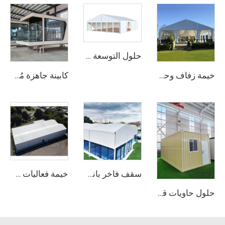
حلول التوسعة الوحداتية للمستودعات في المشاريع الصناعية | خيمة تخزين من PVC مقاومة للحريق لتوسيع الطاقة الإنتاجية للمصانع
خيمة زفاف وحدوية | خيمة مناسبات مقاومة للعوامل الجوية وتجميعها سريع لمجموعة حلول تجارية للحفلات والمهرجانات
كابينة جاهزة مُجهَّزة بالكامل على شكل كبسولة | كابينة غرفة فندقية عصرية قابلة للنشر السريع
سقف فاخر بانورامي من الألومنيوم لملاعب البدل | مظلة رياضية خارجية قابلة للتخصيص وفق نظام وحدات لمشاريع الأندية الفاخرة لكرة المضرب
خيمة فعاليات حسب الطلب (OEM) مع طباعة الشعار | هيكل وحداتي قابل للتجميع السريع لمواقع الحفلات والمهرجانات الخارجية الكبيرة
حلول حاويات قابلة للطي بمقاس 20 قدمًا معبَّأة بشكل مسطّح | منزل معدني معياري متين جدًّا لمكتب الموقع ومشاريع التخزين الصناعي