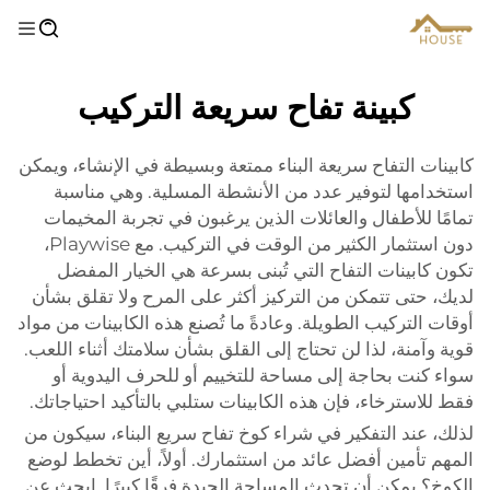
كبينة تفاح سريعة التركيب
كابينات التفاح سريعة البناء ممتعة وبسيطة في الإنشاء، ويمكن
استخدامها لتوفير عدد من الأنشطة المسلية. وهي مناسبة
تمامًا للأطفال والعائلات الذين يرغبون في تجربة المخيمات
دون استثمار الكثير من الوقت في التركيب. مع Playwise،
تكون كابينات التفاح التي تُبنى بسرعة هي الخيار المفضل
لديك، حتى تتمكن من التركيز أكثر على المرح ولا تقلق بشأن
أوقات التركيب الطويلة. وعادةً ما تُصنع هذه الكابينات من مواد
قوية وآمنة، لذا لن تحتاج إلى القلق بشأن سلامتك أثناء اللعب.
سواء كنت بحاجة إلى مساحة للتخييم أو للحرف اليدوية أو
فقط للاسترخاء، فإن هذه الكابينات ستلبي بالتأكيد احتياجاتك.
لذلك، عند التفكير في شراء كوخ تفاح سريع البناء، سيكون من
المهم تأمين أفضل عائد من استثمارك. أولاً، أين تخطط لوضع
الكوخ؟ يمكن أن تحدث المساحة الجيدة فرقًا كبيرًا. ابحث عن