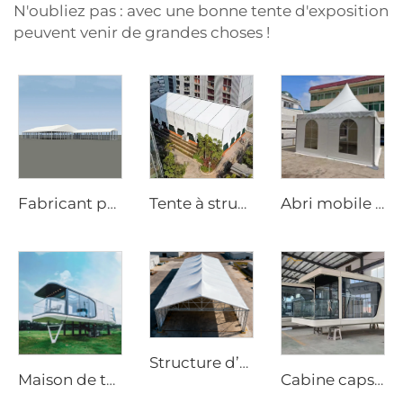
N'oubliez pas : avec une bonne tente d'exposition
peuvent venir de grandes choses !
Fabricant professionnel de tentes de mariage | Tente-banquet à travée libre conforme aux normes européennes et tente-serre transparente pour événements
Tente à structure en aluminium tout temps | Auvent commercial sans poteau pour réception de mariage en extérieur et salon professionnel
Abri mobile préfabriqué pour sites d’exposition | Chapiteau portable à montage rapide avec structure tubulaire en aluminium pour salons professionnels
Structure d’entrepôt en aluminium robuste | Tente industrielle de stockage à portée libre pour la logistique et la fabrication
Maison de tente de luxe étanche à coque rigide, fournies directement par l'usine pour extérieur
Cabine capsule préfabriquée entièrement équipée | Cabine moderne pour chambre d’hôtel à déploiement rapide