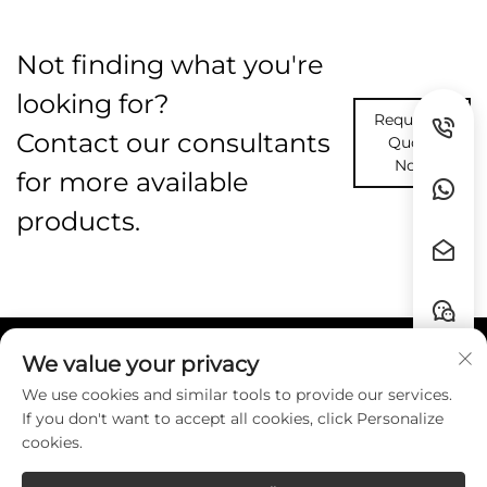
Not finding what you're
looking for?
Request A
Contact our consultants
Quote
Now
for more available
products.
We value your privacy
Liens rapides
We use cookies and similar tools to provide our services.
If you don't want to accept all cookies, click Personalize
CONTACT
cookies.