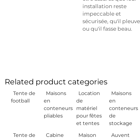
installation reste
impeccable et
sécurisée, qu'il pleuve
ou qu'il fasse beau.
Related product categories
Tente de
Maisons
Location
Maisons
football
en
de
en
conteneurs
matériel
conteneurs
pliables
pour fêtes
de
et tentes
stockage
Tente de
Cabine
Maison
Auvent