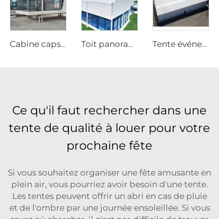
Cabine capsule préfabriquée entièrement équipée | Cabine moderne pour chambre d’hôtel à déploiement rapide
Toit panoramique en aluminium de luxe pour terrain de padel | Auvent sportif extérieur modulaire personnalisé pour projets de clubs de tennis haut de gamme
Tente événementielle OEM avec logo imprimé | Structure modulaire à montage rapide pour grandes fêtes et festivals en extérieur
Ce qu'il faut rechercher dans une
tente de qualité à louer pour votre
prochaine fête
Si vous souhaitez organiser une fête amusante en
plein air, vous pourriez avoir besoin d'une tente.
Les tentes peuvent offrir un abri en cas de pluie
et de l'ombre par une journée ensoleillée. Si vous