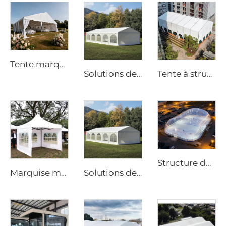
Tente marquée professionnelle pour mariage | Structure événementielle haut de gamme pour fêtes de luxe
Solutions de chapiteaux événementiels haut de gamme pour les mariages et les projets hôteliers | Grand hall de banquet préfabriqué pour les stations balnéaires en extérieur
Tente à structure en aluminium tout temps | Auvent commercial sans poteau pour réception de mariage en extérieur et salon professionnel
Structure de dôme aéré écoénergétique | Enceinte professionnelle pour installations sportives tout-temps
Marquise modulaire à portée libre pour mariage | Tente événementielle haut de gamme en PVC imperméable pour grandes réunions
Solutions de chapiteaux de mariage haut de gamme pour projets hôteliers | Salle de banquet à portée libre avec parois latérales vitrées et décoration intérieure