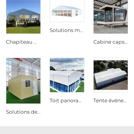
Solutions modulaires d’extension d’entrepôt pour projets industriels | Tente de stockage en PVC ignifuge pour l’augmentation de la capacité des usines
Chapiteau modulaire pour mariages | Tente événementielle étanche à montage rapide pour solutions commerciales festives et festivals
Cabine capsule préfabriquée entièrement équipée | Cabine moderne pour chambre d’hôtel à déploiement rapide
Toit panoramique en aluminium de luxe pour terrain de padel | Auvent sportif extérieur modulaire personnalisé pour projets de clubs de tennis haut de gamme
Tente événementielle OEM avec logo imprimé | Structure modulaire à montage rapide pour grandes fêtes et festivals en extérieur
Solutions de conteneurs pliables en kit plat de 20 pi | Maison métallique modulaire robuste pour bureaux de chantier et projets de stockage industriel