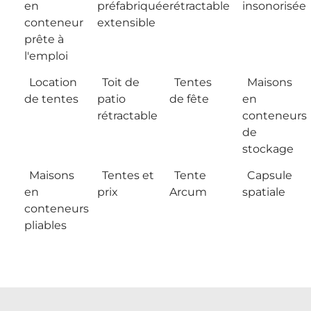
en
préfabriquée
rétractable
insonorisée
conteneur
extensible
prête à
l'emploi
Location
Toit de
Tentes
Maisons
de tentes
patio
de fête
en
rétractable
conteneurs
de
stockage
Maisons
Tentes et
Tente
Capsule
en
prix
Arcum
spatiale
conteneurs
pliables