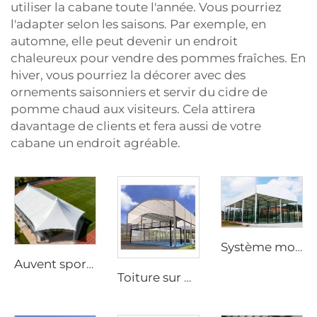
utiliser la cabane toute l'année. Vous pourriez
l'adapter selon les saisons. Par exemple, en
automne, elle peut devenir un endroit
chaleureux pour vendre des pommes fraîches. En
hiver, vous pourriez la décorer avec des
ornements saisonniers et servir du cidre de
pomme chaud aux visiteurs. Cela attirera
davantage de clients et fera aussi de votre
cabane un endroit agréable.
Système modulaire d’ombrage pour courts de padel | Enceinte sportive panoramique haute résistance pour une pratique toute l’année
Auvent sportif robuste étanche | Abri extérieur à grande échelle pour événements avec logo personnalisé
Toiture sur mesure pour terrain de padel au prix usine | Chapiteau à structure en aluminium à montage rapide pour l’aménagement de sites sportifs extérieurs