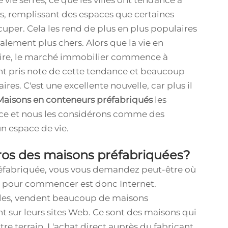
vie serrés, ce que les villes ont tendance à
ots, remplissant des espaces que certaines
uper. Cela les rend de plus en plus populaires
ralement plus chers. Alors que la vie en
aire, le marché immobilier commence à
ont pris note de cette tendance et beaucoup
s. C'est une excellente nouvelle, car plus il
Maisons en conteneurs préfabriqués
les
nce et nous les considérons comme des
un espace de vie.
 gros des maisons préfabriquées?
réfabriquée, vous vous demandez peut-être où
ts pour commencer est donc Internet.
lles, vendent beaucoup de maisons
 sur leurs sites Web. Ce sont des maisons qui
tre terrain. L'achat direct auprès du fabricant