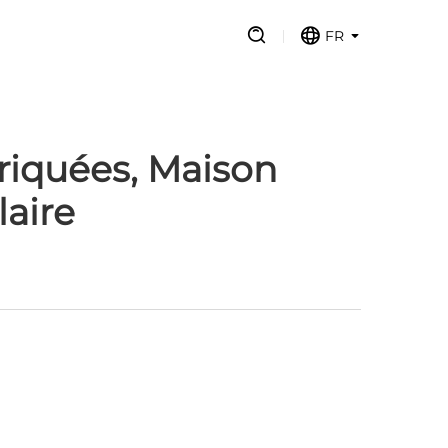
FR
riquées, Maison
aire