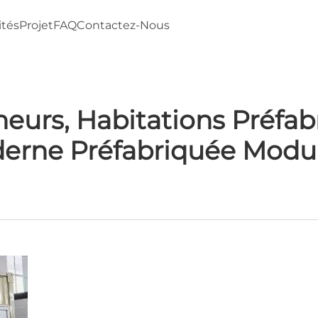
ités
Projet
FAQ
Contactez-Nous
eurs, Habitations Préfab
erne Préfabriquée Modul