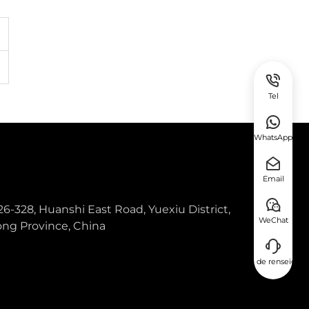
Tel
WhatsApp
Email
26-328, Huanshi East Road, Yuexiu District,
WeChat
ng Province, China
Demande de renseigne