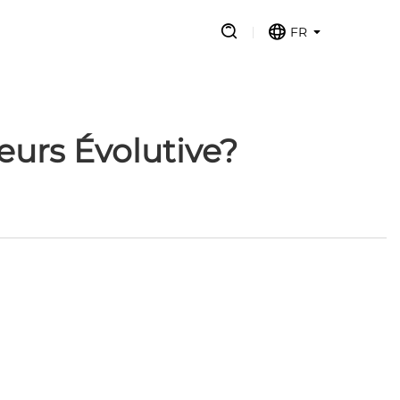
FR
urs Évolutive?