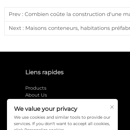
Prev :
Combien coûte la construction d'une m
Next :
Maisons conteneurs, habitations préfa
Liens rapides
Products
About Us
News
We value your privacy
Project
FAQ
We use cookies and similar tools to provide our
Contact Us
services. If you don't want to accept all cookies,