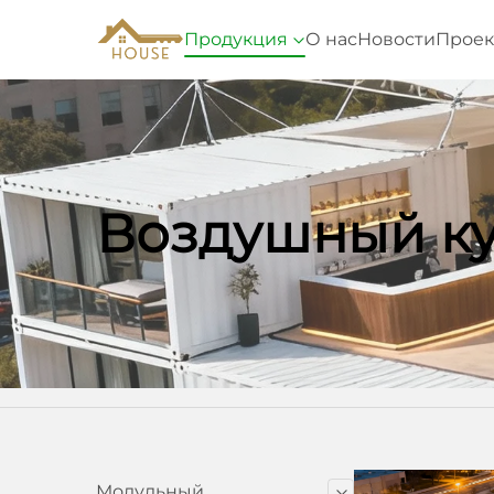
Продукция
О нас
Новости
Проек
Воздушный к
Домашняя страница
Продукция
Во
Модульный