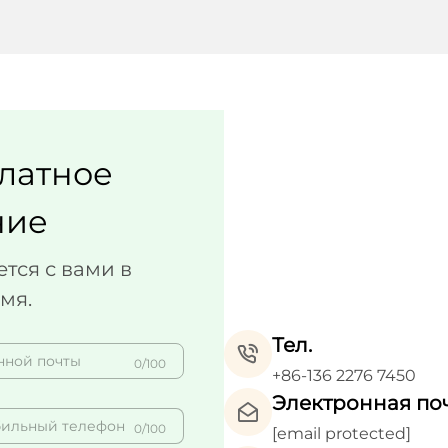
латное
ние
тся с вами в
мя.
Тел.
0/100
+86-136 2276 7450
Электронная по
0/100
[email protected]