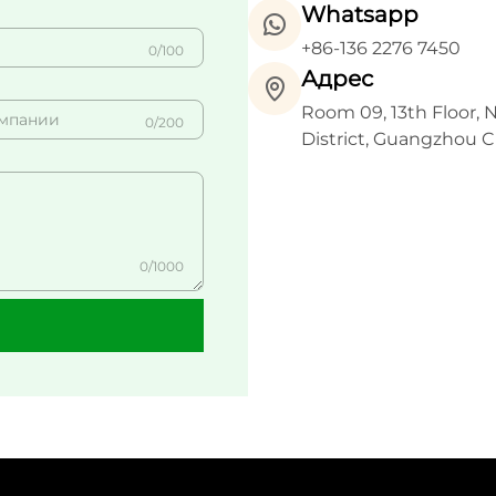
Whatsapp
+86-136 2276 7450
0/100
Адрес
Room 09, 13th Floor, 
0/200
District, Guangzhou C
0/1000