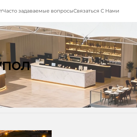
т
Часто задаваемые вопросы
Связаться С Нами
упол
здушный Купол