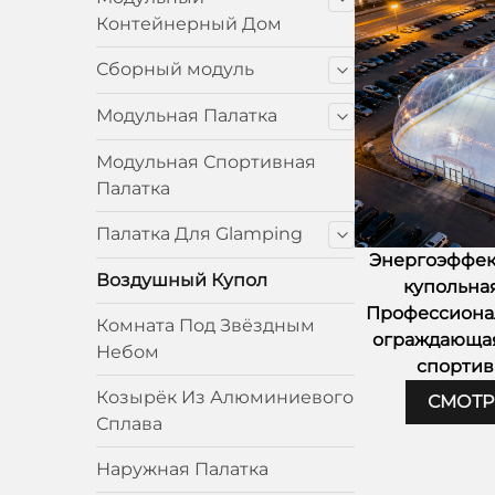
Контейнерный Дом
Сборный модуль
Модульная Палатка
Модульная Спортивная
Палатка
Палатка Для Glamping
Энергоэффек
Воздушный Купол
купольная
Профессиона
Комната Под Звёздным
ограждающая
Небом
спортив
Козырёк Из Алюминиевого
СМОТР
Сплава
Наружная Палатка