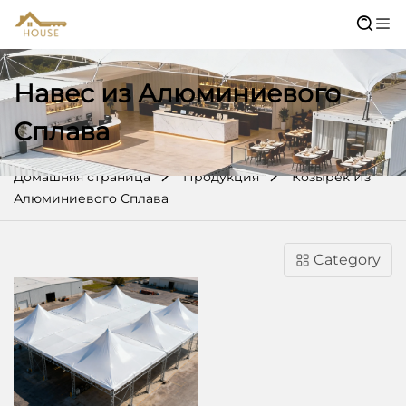
Навес из Алюминиевого
Сплава
Домашняя страница
Продукция
Козырёк Из
Алюминиевого Сплава
Category