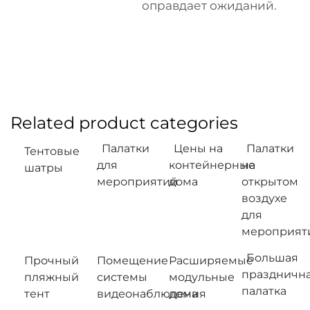
оправдает ожиданий.
Related product categories
Палатки
Цены на
Палатки
Тентовые
для
контейнерные
на
шатры
мероприятий
дома
открытом
воздухе
для
мероприят
Большая
Прочный
Помещение
Расширяемые
праздничн
пляжный
системы
модульные
палатка
тент
видеонаблюдения
дома