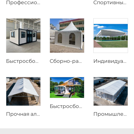
Профессиональные модульные контейнерные офисные решения | Складной контейнерный дом длиной 20 и 40 футов с колёсами для инфраструктуры строительных площадок
Спортивные шатры на заказ по заводским ценам | Быстросборные бадминтонные залы на алюминиевом каркасе для коммерческих объектов
Быстросборный prefabрицированный дом длиной 20 футов | Портативное мобильное жилое решение с 3 спальнями
Сборно-разборный мобильный навес для выставочных площадок | Быстросборный портативный тент с алюминиевым трубчатым каркасом для торговых выставок
Индивидуальный электрический раздвижной тент | Прочное моторизованное ПВХ-навесное оборудование для строительства многоцелевых спортивных площадок
Быстросборный модульный кабинет Apple | Прочный мобильный prefab-металлический модуль для роскошного глэмпинга и современных гостиничных проектов
Промышленная алюминиевая складская конструкция | Решение для крупнопролётного постоянного и временного хранения
Прочная алюминиевая складская конструкция | Бескаркасный промышленный складской шатёр для логистики и производства