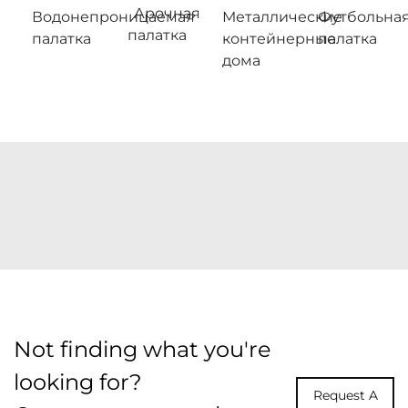
Арочная
Водонепроницаемая
Металлические
Футбольна
палатка
палатка
контейнерные
палатка
дома
Not finding what you're
looking for?
Request A