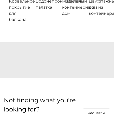
Кровельное
Водонепроницаемая
Модульный
Двухэтажн
покрытие
палатка
контейнерный
дом из
для
дом
контейнер
балкона
Not finding what you're
looking for?
Request A