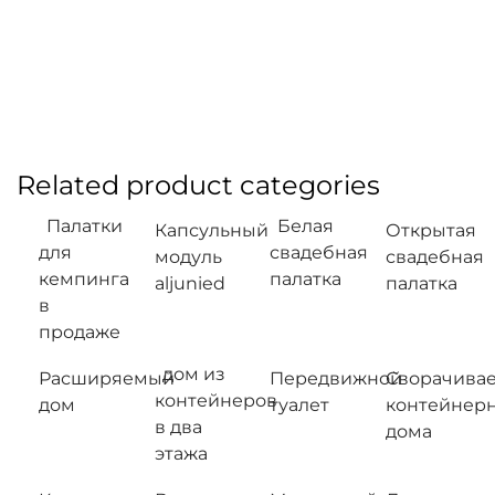
Related product categories
Палатки
Белая
Капсульный
Открытая
для
свадебная
модуль
свадебная
кемпинга
палатка
aljunied
палатка
в
продаже
дом из
Расширяемый
Передвижной
Сворачива
контейнеров
дом
туалет
контейнер
в два
дома
этажа