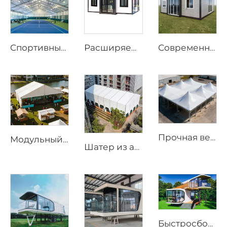
Спортивные шатры на заказ по заводским ценам | Быстросборные бадминтонные залы на алюминиевом каркасе для коммерческих объектов
Расширяемый дом | Быстросборный prefab-студийный контейнер для мобильного проживания и коммерческих объектов
Современный prefabрицированный дом с 3 спальнями | Расширяемый жилой контейнерный дом длиной 20 футов для устойчивого образа жизни
Прочная ветрозащитная каркасная палатка | Большая уличная тентовая конструкция для надёжной защиты от погодных условий
Модульный бескаркасный открытый шатёр | Решение для постоянных и временных событийных сооружений
Шатер из алюминия для круглогодичного использования | Коммерческий бескаркасный навес для открытых свадебных приемов и выставок
Быстросборный модульный кабинет Apple | Прочный мобильный prefab-металлический модуль для роскошного глэмпинга и современных гостиничных проектов