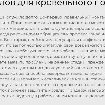
лов для кровельного п
ши служило долго. Во-первых, правильный монта
льно. Привлечение опытных специалистов может 
ных материалов, чтобы те функционировали долж
всегда рекомендуем обращаться к профессионал
в. Во-вторых, необходима регулярная профилакти
ет, что вы полностью оплатили свой дом; кажется
ако, как вы обслуживаете автомобиль — меняете 
ать очистку водостоков, осмотр отсутствующих че
ете выявить проблемы на ранней стадии, прежде 
атериал с учетом погодных условий вашего регион
 ваша крыша способна выдержать такие нагрузки
словий. Например, металлические крыши отличн
оду. И наконец, следите за деревьями возле вашег
ток поможет защитить кровлю. Придерживаясь эт
ность и надежную работу вашей крыши на долгие 