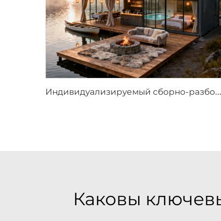
ндивидуализируемый сборно-разборный уличный шатёр | Высокопроизводительная водонепроницаемая экологичная конструкция дл
Каковы ключев