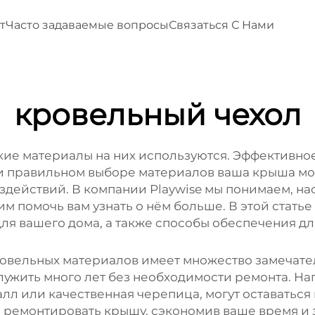
т
Часто задаваемые вопросы
Связаться С Нами
кровельный чехол
акие материалы на них используются. Эффективн
 При правильном выборе материалов ваша крыша м
здействий. В компании Playwise мы понимаем, н
им помочь вам узнать о нём больше. В этой стат
ля вашего дома, а также способы обеспечения д
овельных материалов имеет множество замечате
ужить много лет без необходимости ремонта. На
алл или качественная черепица, могут оставаться 
о ремонтировать крышу, сэкономив ваше время и 