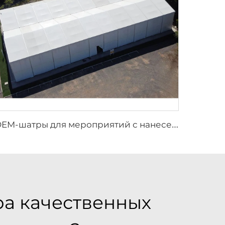
O
EM-шатры для мероприятий с нанесением логотипа | Быстросборные модульные конструкции для крупномасштабных открытых праздников и фестивалей
а качественных