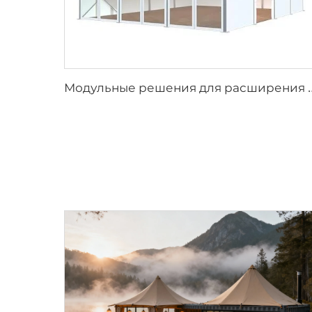
одульные решения для расширения складских помещений в промышленных проекта