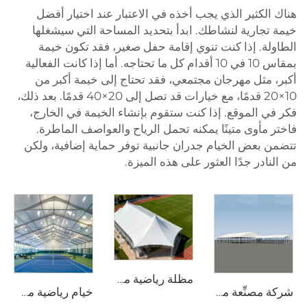
هناك الكثير الذي يجب أخذه في الاعتبار عند اختيار أفضل
خيمة تجارية لنشاطك. ابدأ بتحديد المساحة التي سيشغلها
الطاولة. إذا كنت تنوي إقامة حفل صغير، فقد تكون خيمة
بمقاس 10 في 10 أقدام كل ما تحتاجه. أما إذا كانت الفعالية
أكبر، مثل مهرجان مجتمعي، فقد تحتاج إلى خيمة أكبر من
10×20 قدمًا، مع خيارات قد تصل إلى 20×40 قدمًا. بعد ذلك،
فكر في الموقع. إذا كنت ستقوم بإنشاء الخيمة في الخارج،
فاختر مأوى متينًا يمكنه تحمل الرياح والعواصف الماطرة.
تتضمن بعض الخيام جدران جانبية توفر حماية إضافية، ولكن
من النادر جدًا العثور على هذه الميزة.
مظلة رياضية مقاومة للماء وعالية التحمل | مأوى خارجي واسع النطاق للفعاليات مع شعار مخصص
شركة مصنِّعة محترفة لأجنحة الزفاف | خيمة ولائم ذات نطاق واضح وفق المعايير الأوروبية وخيمة دفيئة شفافة للفعاليات
خيام رياضية مخصصة الحجم وبسعر المصنع | هيكل ألمنيوم للقاعة الرياضية لرياضة البدمinton قابل للتجميع السريع لمواقع تجارية