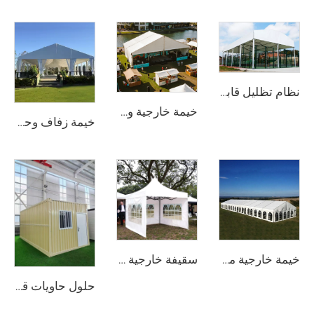
نظام تظليل قابل للتركيب لملاعب البدل | هيكل رياضي بانورامي عالي المتانة للاستخدام طوال العام
خيمة خارجية وحدوية ذات نطاق واضح | حلّ هيكل حدث دائم أو مؤقت
خيمة زفاف وحدوية | خيمة مناسبات مقاومة للعوامل الجوية وتجميعها سريع لمجموعة حلول تجارية للحفلات والمهرجانات
خيمة خارجية متينة مقاومة للماء مقاس ٢٥ × ٤٠ متر | هيكل إطاري من الألومنيوم مقاوم للرياح يستخدم في أماكن الإقامة خلال المهرجانات الكبيرة
سقيفة خارجية واسعة النطاق للفعاليات | هيكل معدني من الألومنيوم مقاوم للماء للاستخدام التجاري
حلول حاويات قابلة للطي بمقاس 20 قدمًا معبَّأة بشكل مسطّح | منزل معدني معياري متين جدًّا لمكتب الموقع ومشاريع التخزين الصناعي