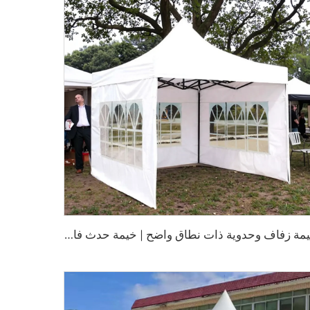
خ
يمة زفاف وحدوية ذات نطاق واضح | خيمة حدث فاخرة مقاومة للماء مصنوعة من البولي فينيل كلورايد (PVC) لتجمعات كبيرة