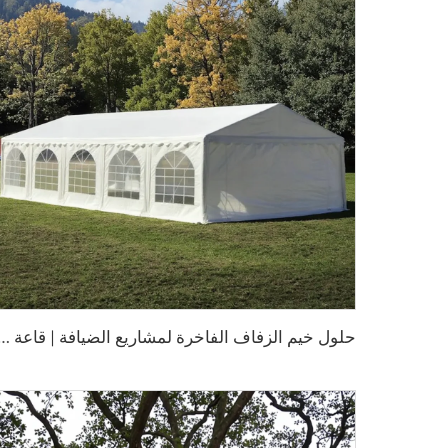
ح
لول خيم الزفاف الفاخرة لمشاريع الضيافة | قاعة ولائم بدون دعامات داخلية مع جدران جا