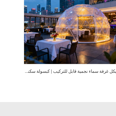
ه
يكل غرفة سماء نجمية قابل للتركيب | كبسولة سكنية شفافة عالية التأثير مصنوعة من البولي كربونات