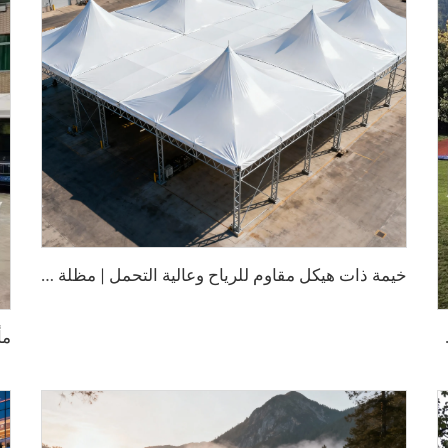
خ
يمة ذات هيكل مقاوم للرياح وعالية التحمل | مظلة خارجية واسعة النطاق توفر مأوى آمناً في مختلف الظروف الجوية
نبية زجاجية وديكور داخلي