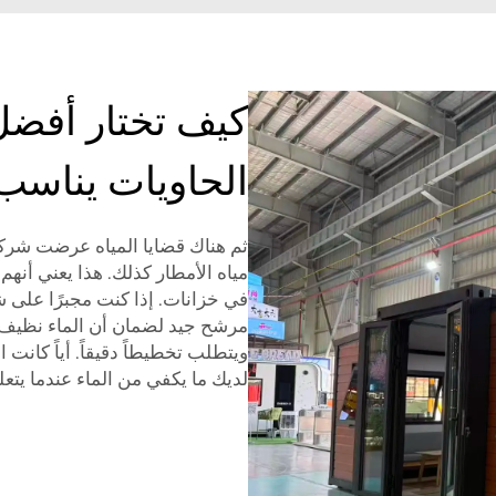
كيف تختار أفض
الحاويات يناسب 
ثم هناك قضايا المياه عرضت شركة
مياه الأمطار كذلك. هذا يعني أنه
في خزانات. إذا كنت مجبرًا على 
مرشح جيد لضمان أن الماء نظيف و
ويتطلب تخطيطاً دقيقاً. أياً كانت ا
لديك ما يكفي من الماء عندما يتع