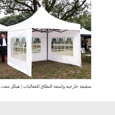
س
قيفة خارجية واسعة النطاق للفعاليات | هيكل 