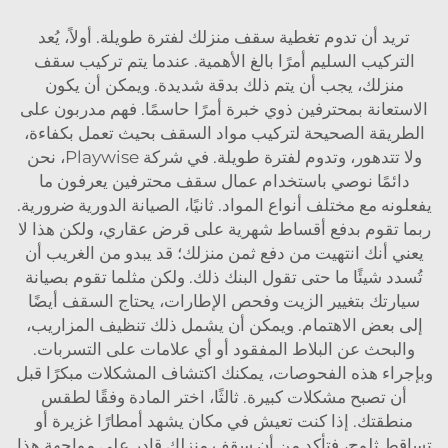
تريد أن تدوم تغطية سقف منزلك لفترة طويلة. أولاً، يُعد
التركيب السليم أمرًا بالغ الأهمية. عندما يتم تركيب سقف
منزلك، يجب أن يتم ذلك بدقة شديدة. ويمكن أن يكون
الاستعانة بمحترفين ذوي خبرة أمرًا حاسمًا. فهم مدربون على
الطريقة الصحيحة لتركيب مواد السقف بحيث تعمل بكفاءة،
ولا تتدهور، وتدوم لفترة طويلة. في شركة Playwise، نحن
دائمًا نوصي باستخدام عمال سقف محترفين يعرفون ما
يفعلونه مع مختلف أنواع المواد. ثانيًا، الصيانة الدورية ضرورية.
ربما تقوم بدفع أقساط شهرية على قرض عقاري، ولكن هذا لا
يعني أنك انتهيت من دفع ثمن منزلك؛ قد يبدو من الغريب أن
تُسدد شيئًا ما حتى تقول البنك ذلك. ولكن مثلما تقوم بصيانة
سيارتك بتغيير الزيت وفحص الإطارات، يحتاج السقف أيضًا
إلى بعض الاهتمام. ويمكن أن يشمل ذلك تنظيف المزاريب،
والبحث عن البلاط المفقود أو أي علامات على التسربات.
وبإجراء هذه الفحوصات، يمكنك اكتشاف المشكلات مبكرًا قبل
أن تصبح مشكلات كبيرة. ثالثًا، اختر المادة وفقًا لطقس
منطقتك. إذا كنت تعيش في مكان يشهد أمطارًا غزيرة أو
تساقط ثلوج، فتأكد من أن سقف منزلك قادر على مواجهة هذا