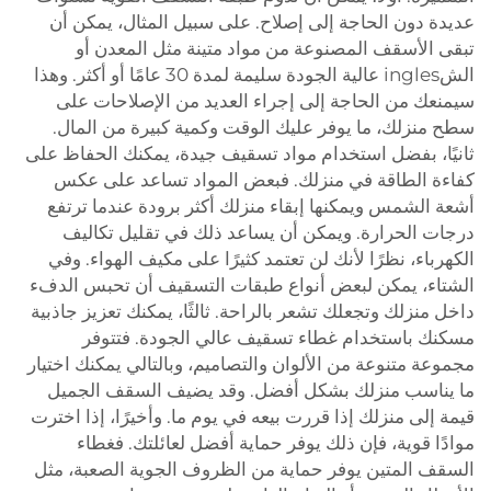
عديدة دون الحاجة إلى إصلاح. على سبيل المثال، يمكن أن
تبقى الأسقف المصنوعة من مواد متينة مثل المعدن أو
الشingles عالية الجودة سليمة لمدة 30 عامًا أو أكثر. وهذا
سيمنعك من الحاجة إلى إجراء العديد من الإصلاحات على
سطح منزلك، ما يوفر عليك الوقت وكمية كبيرة من المال.
ثانيًا، بفضل استخدام مواد تسقيف جيدة، يمكنك الحفاظ على
كفاءة الطاقة في منزلك. فبعض المواد تساعد على عكس
أشعة الشمس ويمكنها إبقاء منزلك أكثر برودة عندما ترتفع
درجات الحرارة. ويمكن أن يساعد ذلك في تقليل تكاليف
الكهرباء، نظرًا لأنك لن تعتمد كثيرًا على مكيف الهواء. وفي
الشتاء، يمكن لبعض أنواع طبقات التسقيف أن تحبس الدفء
داخل منزلك وتجعلك تشعر بالراحة. ثالثًا، يمكنك تعزيز جاذبية
مسكنك باستخدام غطاء تسقيف عالي الجودة. فتتوفر
مجموعة متنوعة من الألوان والتصاميم، وبالتالي يمكنك اختيار
ما يناسب منزلك بشكل أفضل. وقد يضيف السقف الجميل
قيمة إلى منزلك إذا قررت بيعه في يوم ما. وأخيرًا، إذا اخترت
موادًا قوية، فإن ذلك يوفر حماية أفضل لعائلتك. فغطاء
السقف المتين يوفر حماية من الظروف الجوية الصعبة، مثل