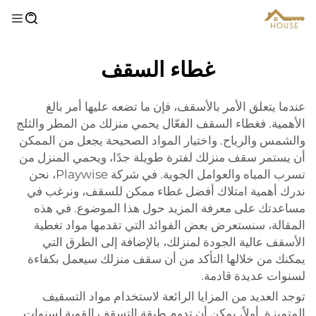
غطاء السقف
عندما يتعلق الأمر بالأسقف، فإن ما تضعه عليها أمر بالغ
الأهمية. فغطاء السقف الفعّال يحمي منزلك من المطر والثلج
والشمس والرياح. واختيار المواد الصحيحة يجعل من الممكن
أن يستمر سقف منزلك لفترة طويلة جدًا، ويحمي المنزل من
تسرب المياه والعوامل الجوية. في شركة Playwise، نحن
ندرك أهمية امتلاك أفضل غطاء ممكن للسقف، ونرغب في
مساعدتك على معرفة المزيد حول هذا الموضوع. في هذه
المقالة، سنستعرض بعض الفوائد التي تقدمها مواد تغطية
الأسقف عالية الجودة لمنزلك، بالإضافة إلى الطرق التي
يمكنك من خلالها التأكد من أن سقف منزلك سيعمل بكفاءة
لسنوات عديدة قادمة.
توجد العديد من المزايا الرائعة لاستخدام مواد التسقيف
المتميزة. أولاً، يمكن أن تدوم طبقة التسقف القوية لسنوات