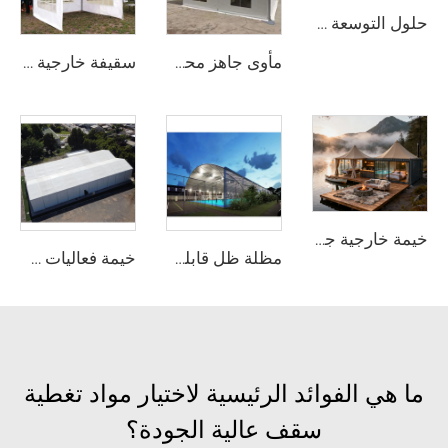
حلول التوسعة الوحداتية للمستودعات في المشاريع الصناعية | خيمة تخزين من PVC مقاومة للحريق لتوسيع الطاقة الإنتاجية للمصانع
مأوى جاهز محمول لمواقع المعارض | خيمة قابلة للنقل وتجميع سريع بإطار من أنابيب الألومنيوم لمعارض التجارة
سقيفة خارجية واسعة النطاق للفعاليات | هيكل معدني من الألومنيوم مقاوم للماء للاستخدام التجاري
خيمة خارجية جاهزة قابلة للتخصيص | هيكل عالي الأداء مقاوم للماء ومُصمَّم لمجمعات الإجازات البيئية
مظلة ظل قابلة للتخصيص وفق نظام وحدات لملاعب البدل | سقف متكامل من هيكل ألومنيوم مع حماية زجاجية لمرافق التنس الخارجية
خيمة فعاليات حسب الطلب (OEM) مع طباعة الشعار | هيكل وحداتي قابل للتجميع السريع لمواقع الحفلات والمهرجانات الخارجية الكبيرة
ما هي الفوائد الرئيسية لاختيار مواد تغطية
سقف عالية الجودة؟