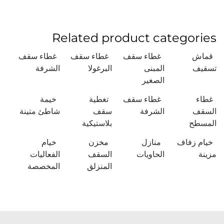
Related product categories
قماش
غطاء سقف
غطاء سقف
غطاء سقف
تسقيف
المبنى
البرغولا
الشرفة
الصغير
غطاء
غطاء سقف
تغطية
خيمة
السقف
الشرفة
سقف
شاطئ متينة
المسطح
بلاستيكية
خيام زفاف
منازل
مخزن
خيام
مزينة
الحاويات
السقف
الفعاليات
المنزلق
المخصصة