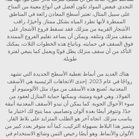
التحدي. فبعض المواد تكون أفضل في أنواع معينة من المناخ.
على سبيل المثال، تعتبر أسطح المعادن رائعة في المناطق
الممطرة لأنها تطرد المياه بشكل ممتاز. وأخيرًا، راقب
الأشجار القريبة من منزلك. فقد تسقط فروع الأشجار على
سقف منزلك وتتلفه. ويمكن أن يساعد تقليم الفروع الممتدة
فوق السقف في حمايته. وباتباع هذه الخطوات الثلاث، يمكنك
التأكد من أن سقف منزلك يظل قويًا ويعمل كما ينبغي لفترة
طويلة.
هناك العديد من أنماط تغطية الأسطح الجديدة التي تشهد
رواجًا في عام 2023. إحدى الاتجاهات الرئيسية هي الأسقف
المعدنية. تُصنع هذه الأسقف من مواد مثل الألومنيوم أو
الفولاذ. وهي قوية ومتينة، ويمكنها حماية المنازل لعقود من
سوء الأحوال الجوية. كما يمكن أن تبدو الأسقف المعدنية أنيقة
جدًا. وتتوفر أيضًا بعدة ألوان وتصاميم، مما يتيح لك اختيار ما
يناسب منزلك. اتجاه آخر هو الطلب المتزايد على بلاط القار.
ويتميز هذا البلاط بسهولة التركيب، كما أنه متوفر بعدد كبير من
الألوان والأنماط. وهو أيضًا رخيص الثمن وشائع الاستخدام في