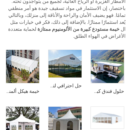
الأمطار الغزيرة أو الرياح العاتية، لجميع من يتواجدون تحته.
باختصار، إن الاستثمار في مواد تسقيف جيدة هو أمر منطقي
تمامًا. فهو يضيف الأمان والراحة والأناقة إلى منزلك، وبالتالي
يُعد استثمارًا ممتازًا. بالإضافة إلى ذلك، فكر في خيارات مثل
ال
خيمة مستودع كبيرة من الألومنيوم ممتازة
لحماية متعددة
الأغراض في الهواء الطلق.
حل احترافي لتغطية ملاعب الرياضة | غطاء صناعي من الألومنيوم لملاعب المنافسات
حلول فندق كبسولات فضائية فاخرة لمشاريع المنتجعات | منزل صغير متنقِّل مخصَّص لخدمات التخييم الفاخر عالي الجودة والسياحة البيئية
خيمة هيكل ألمنيوم تعمل في جميع الأحوال الجوية | مظلة تجارية خالية من الدعامات لمواقف الزفاف الخارجية ومعارض المعارض التجارية